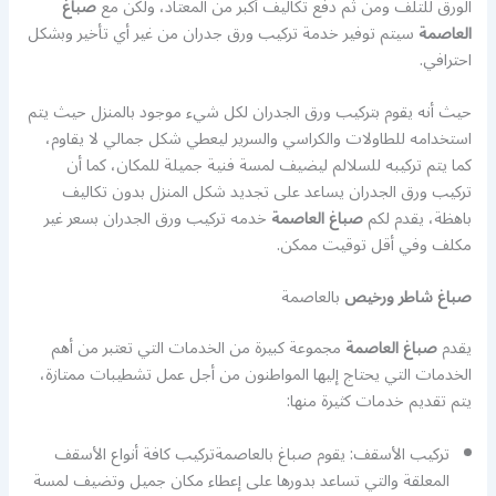
الورق للتلف ومن ثم دفع تكاليف أكبر من المعتاد، ولكن مع
صباغ
العاصمة
سيتم توفير خدمة تركيب ورق جدران من غير أي تأخير وبشكل
احترافي.
حيث أنه يقوم بتركيب ورق الجدران لكل شيء موجود بالمنزل حيث يتم
استخدامه للطاولات والكراسي والسرير ليعطي شكل جمالي لا يقاوم،
كما يتم تركيبه للسلالم ليضيف لمسة فنية جميلة للمكان، كما أن
تركيب ورق الجدران يساعد على تجديد شكل المنزل بدون تكاليف
باهظة، يقدم لكم
صباغ العاصمة
خدمه تركيب ورق الجدران بسعر غير
مكلف وفي أقل توقيت ممكن.
صباغ شاطر ورخيص
بالعاصمة
يقدم
صباغ العاصمة
مجموعة كبيرة من الخدمات التي تعتبر من أهم
الخدمات التي يحتاج إليها المواطنون من أجل عمل تشطيبات ممتازة،
يتم تقديم خدمات كثيرة منها:
تركيب الأسقف: يقوم صباغ بالعاصمةتركيب كافة أنواع الأسقف
المعلقة والتي تساعد بدورها على إعطاء مكان جميل وتضيف لمسة