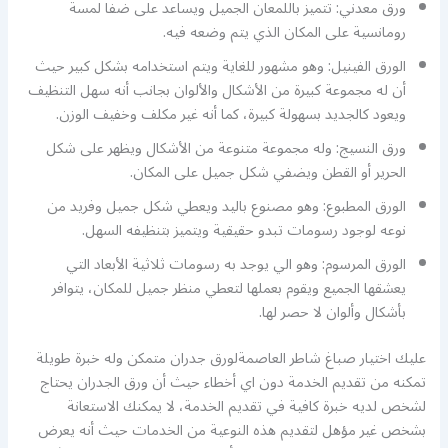
ورق معدني: تتميز باللمعان الجميل ويساعد على ضفا لمسة
رومانسية على المكان الذي يتم وضعه فيه.
الورق الفينيل: وهو مشهور للغاية ويتم استخدامه بشكل كبير حيث
أن له مجموعة كبيرة من الأشكال والألوان بجانب أنه سهل التنظيف
ويعود كالجديد بسهولة كبيرة، كما أنه غير مكلف وخفيف الوزن.
ورق النسيج: وله مجموعة متنوعة من الأشكال ويظهر على شكل
الحرير أو القطن ويضفي شكل جميل على المكان.
الورق المطبوع: وهو مصنوع باليد ويعطي شكل جميل وفريد من
نوعه لوجود رسومات تبدو حقيقية ويتميز بتنظيفه السهل.
الورق المرسوم: وهو الي يوجد به رسومات ثلاثية الأبعاد التي
يعشقها الجميع ويقوم بعملها لتعطي منظر جميل للمكان، يتوافر
بأشكال وألوان لا حصر لها.
عليك اختيار صباغ شاطر العاصمةلورق جدران متمكن وله خبرة طويلة
تمكنه من تقديم الخدمة دون اي أخطاء حيث أن ورق الجدران يحتاج
لشخص لديه خبرة كافية في تقديم الخدمة، لا يمكنك الاستعانة
بشخص غير مؤهل لتقديم هذه النوعية من الخدمات حيث أنه يعرض