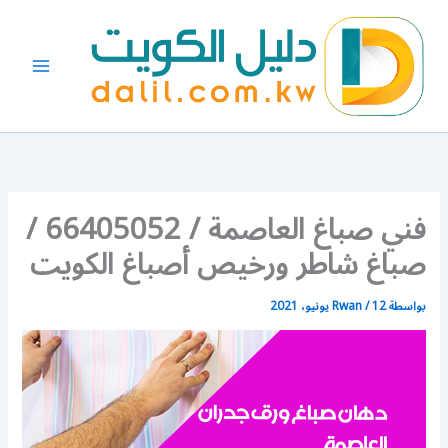
خطي
لى
لمحتوى
فني صباغ العاصمة / 66405052 /
صباغ شاطر ورخيص أصباغ الكويت
بواسطة
12 يونيو، 2021
/
Rwan