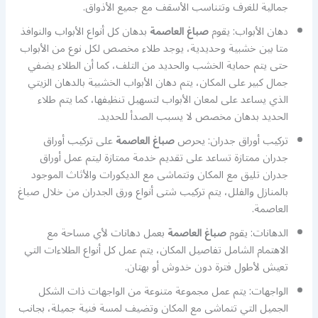
جمالية للغرف وتتناسب الأسقف مع جميع الأذواق.
دهان الأبواب: يقوم
صباغ العاصمة
بدهان كل أنواع الأبواب والنوافذ
متا بين خشبية وحديدية، يوجد طلاء مخصص لكل نوع من الأبواب
حتى يتم حماية الخشب والحديد من التلف، كما أن الطلاء يضفي
جمال كبير على المكان، يتم دهان الأبواب الخشبية بالدهان الزيتي
الذي يساعد على لمعان الأبواب لتسهيل تنظيفها، كما يتم طلاء
الحديد بدهان مخصص لا يسبب الصدأ للحديد.
تركيب أوراق جدران: يحرص
صباغ العاصمة
على تركيب أوراق
جدران ممتازة تساعد على تقديم خدمة ممتازة ليتم عمل أوراق
جدران تليق مع المكان وتتماشى مع الديكورات والأثاث الموجود
بالمنازل والفلل، يتم تركيب شتى أنواع ورق الجدران من خلال صباغ
العاصمة.
الدهانات: يقوم
صباغ العاصمة
بعمل دهانات لأي مساحة مع
الاهتمام الشامل تفاصيل المكان، يتم عمل كل أنواع الطلاءات التي
تعيش لأطول فترة دون خدوش أو بهتان.
الواجهات: يتم عمل مجموعة متنوعة من الواجهات ذات الشكل
الجميل التي تتماشى مع المكان وتضيف لمسة فنية جميلة، بجانب