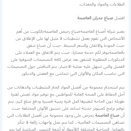
الطلاءات والمواد والمعدات.
افضل
صباغ جدران العاصمة
يعتبر شركة أصباغ العاصمةصباغ رخيص العاصمةبالكويت من أهم
الأشخاص التي تقوم بعمل تشطيبات لا مثيل لها على الإطلاق من
حيث الجودة والاتقان والسعر البسيط، حيث أن صباغ شقق
بالعاصمةيوفر لكم خدمه ممتازة، حيث يتم الاتفاق مع العملاء على
الديكورات المطلوبة للشقق بعد عرض كافة التصميمات المتوفرة على
العميل والتي تسهل عليه عملية الاختيار، يتم التناقش حول التصميمات
التي تناسب المكان والألوان التي تتماشى مع العفش والديكور.
يتم استخدام مجموعة من أفضل المواد الخام التشطيبات والدهانات من
أجل الحفاظ على الصحة العامة للمواطنين مع توفير مواد تعيش لفترة
طويلة دون الحاجة لتغييرها كمل فترة زمنية قصيرة ودفع مبلغ كبير، يتم
توفير برامج كمبيوتر حديثة تساعد على تنسيق الألوان المختلفة حيث
أن
صباغ العاصمة
يحرص على وجود مجموعة من أفضل الطلاءات التي
تضاهي التصميمات العالمية،، كما يتم عمل واجهات رائعة لا تتأثر
بالعوامل المناخية المختلفة كالأمطار أو أشعة الشمس المباشرة كما يتم