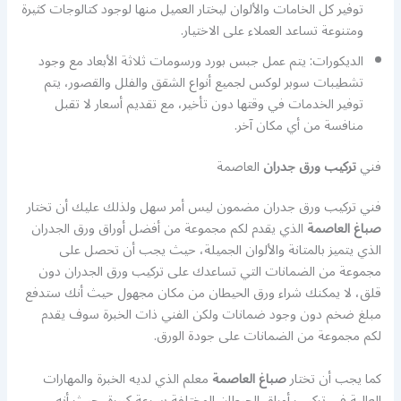
توفير كل الخامات والألوان ليختار العميل منها لوجود كتالوجات كثيرة
ومتنوعة تساعد العملاء على الاختيار.
الديكورات: يتم عمل جبس بورد ورسومات ثلاثة الأبعاد مع وجود
تشطيبات سوبر لوكس لجميع أنواع الشقق والفلل والقصور، يتم
توفير الخدمات في وقتها دون تأخير، مع تقديم أسعار لا تقبل
منافسة من أي مكان آخر.
فني
تركيب ورق جدران
العاصمة
فني تركيب ورق جدران مضمون ليس أمر سهل ولذلك عليك أن تختار
صباغ العاصمة
الذي يقدم لكم مجموعة من أفضل أوراق ورق الجدران
الذي يتميز بالمتانة والألوان الجميلة، حيث يجب أن تحصل على
مجموعة من الضمانات التي تساعدك على تركيب ورق الجدران دون
قلق، لا يمكنك شراء ورق الحيطان من مكان مجهول حيث أنك ستدفع
مبلغ ضخم دون وجود ضمانات ولكن الفني ذات الخبرة سوف يقدم
لكم مجموعة من الضمانات على جودة الورق.
كما يجب أن تختار
صباغ العاصمة
معلم الذي لديه الخبرة والمهارات
العالية في تركيب أوراق الحيطان المختلفة بسرعة كبيرة، حيث أنه