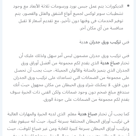
الديكورات: يتم عمل جبس بورد ورسومات ثلاثة الأبعاد مع وجود
تشطيبات سوبر لوكس لجميع أنواع الشقق والفلل والقصور، يتم
توفير الخدمات في وقتها دون تأخير، مع تقديم أسعار لا تقبل
منافسة من أي مكان آخر.
فني
تركيب ورق جدران
هدية
فني تركيب ورق جدران مضمون ليس أمر سهل ولذلك عليك أن
تختار
صباغ هدية
الذي يقدم لكم مجموعة من أفضل أوراق ورق
الجدران الذي يتميز بالمتانة والألوان الجميلة، حيث يجب أن تحصل
على مجموعة من الضمانات التي تساعدك على تركيب ورق الجدران
دون قلق، لا يمكنك شراء ورق الحيطان من مكان مجهول حيث أنك
ستدفع مبلغ ضخم دون وجود ضمانات ولكن الفني ذات الخبرة سوف
يقدم لكم مجموعة من الضمانات على جودة الورق.
كما يجب أن تختار
صباغ هدية
معلم الذي لديه الخبرة والمهارات العالية
في تركيب أوراق الحيطان المختلفة بسرعة كبيرة، حيث أنه سيقوم بفك
وتركيب أوراق الحيطان بسرعة كبيرة للغاية ومن غير ضياع للوقت، حيث
أن ورق الحيطان يعتبر مسؤول عن جمال المنزل ويحتاج للتنظيف وفي