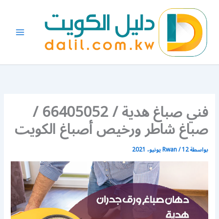
خطي
لى
لمحتوى
فني صباغ هدية / 66405052 /
صباغ شاطر ورخيص أصباغ الكويت
بواسطة
12 يونيو، 2021
/
Rwan