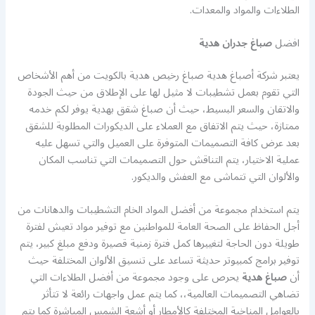
الطلاءات والمواد والمعدات.
افضل
صباغ جدران هدية
يعتبر شركة أصباغ هدية صباغ رخيص هدية بالكويت من أهم الأشخاص
التي تقوم بعمل تشطيبات لا مثيل لها على الإطلاق من حيث الجودة
والاتقان والسعر البسيط، حيث أن صباغ شقق بهدية يوفر لكم خدمه
ممتازة، حيث يتم الاتفاق مع العملاء على الديكورات المطلوبة للشقق
بعد عرض كافة التصميمات المتوفرة على العميل والتي تسهل عليه
عملية الاختيار، يتم التناقش حول التصميمات التي تناسب المكان
والألوان التي تتماشى مع العفش والديكور.
يتم استخدام مجموعة من أفضل المواد الخام التشطيبات والدهانات من
أجل الحفاظ على الصحة العامة للمواطنين مع توفير مواد تعيش لفترة
طويلة دون الحاجة لتغييرها كمل فترة زمنية قصيرة ودفع مبلغ كبير، يتم
توفير برامج كمبيوتر حديثة تساعد على تنسيق الألوان المختلفة حيث
أن
صباغ هدية
يحرص على وجود مجموعة من أفضل الطلاءات التي
تضاهي التصميمات العالمية،، كما يتم عمل واجهات رائعة لا تتأثر
بالعوامل المناخية المختلفة كالأمطار أو أشعة الشمس المباشرة كما يتم