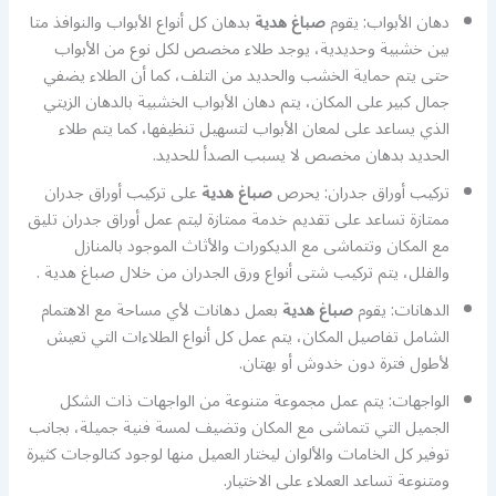
دهان الأبواب: يقوم
صباغ هدية
بدهان كل أنواع الأبواب والنوافذ متا
بين خشبية وحديدية، يوجد طلاء مخصص لكل نوع من الأبواب
حتى يتم حماية الخشب والحديد من التلف، كما أن الطلاء يضفي
جمال كبير على المكان، يتم دهان الأبواب الخشبية بالدهان الزيتي
الذي يساعد على لمعان الأبواب لتسهيل تنظيفها، كما يتم طلاء
الحديد بدهان مخصص لا يسبب الصدأ للحديد.
تركيب أوراق جدران: يحرص
صباغ هدية
على تركيب أوراق جدران
ممتازة تساعد على تقديم خدمة ممتازة ليتم عمل أوراق جدران تليق
مع المكان وتتماشى مع الديكورات والأثاث الموجود بالمنازل
والفلل، يتم تركيب شتى أنواع ورق الجدران من خلال صباغ هدية .
الدهانات: يقوم
صباغ هدية
بعمل دهانات لأي مساحة مع الاهتمام
الشامل تفاصيل المكان، يتم عمل كل أنواع الطلاءات التي تعيش
لأطول فترة دون خدوش أو بهتان.
الواجهات: يتم عمل مجموعة متنوعة من الواجهات ذات الشكل
الجميل التي تتماشى مع المكان وتضيف لمسة فنية جميلة، بجانب
توفير كل الخامات والألوان ليختار العميل منها لوجود كتالوجات كثيرة
ومتنوعة تساعد العملاء على الاختيار.