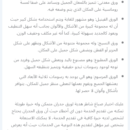
ورق معدني: تتميز باللمعان الجميل ويساعد على ضفا لمسة
رومانسية على المكان الذي يتم وضعه فيه.
الورق الفينيل: وهو مشهور للغاية ويتم استخدامه بشكل كبير حيث
أن له مجموعة كبيرة من الأشكال والألوان بجانب أنه سهل التنظيف
ويعود كالجديد بسهولة كبيرة، كما أنه غير مكلف وخفيف الوزن.
ورق النسيج: وله مجموعة متنوعة من الأشكال ويظهر على شكل
الحرير أو القطن ويضفي شكل جميل على المكان.
الورق المطبوع: وهو مصنوع باليد ويعطي شكل جميل وفريد من
نوعه لوجود رسومات تبدو حقيقية ويتميز بتنظيفه السهل.
الورق المرسوم: وهو الي يوجد به رسومات ثلاثية الأبعاد التي
يعشقها الجميع ويقوم بعملها لتعطي منظر جميل للمكان، يتوافر
بأشكال وألوان لا حصر لها.
عليك اختيار صباغ شاطر هدية لورق جدران متمكن وله خبرة طويلة
تمكنه من تقديم الخدمة دون اي أخطاء حيث أن ورق الجدران يحتاج
لشخص لديه خبرة كافية في تقديم الخدمة، لا يمكنك الاستعانة
بشخص غير مؤهل لتقديم هذه النوعية من الخدمات حيث أنه يعرض