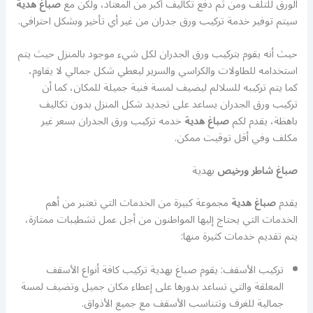
الورق للتلف ومن ثم دفع تكاليف أكبر من المعتاد، ولكن مع
صباغ هدية
سيتم توفير خدمة تركيب ورق جدران من غير أي تأخير وبشكل احترافي.
حيث أنه يقوم بتركيب ورق الجدران لكل شيء موجود بالمنزل حيث يتم
استخدامه للطاولات والكراسي والسرير ليعطي شكل جمالي لا يقاوم،
كما يتم تركيبه للسلالم ليضيف لمسة فنية جميلة للمكان، كما أن
تركيب ورق الجدران يساعد على تجديد شكل المنزل بدون تكاليف
باهظة، يقدم لكم
صباغ هدية
خدمه تركيب ورق الجدران بسعر غير
مكلف وفي أقل توقيت ممكن.
صباغ شاطر ورخيص
بهدية
يقدم
صباغ هدية
مجموعة كبيرة من الخدمات التي تعتبر من أهم
الخدمات التي يحتاج إليها المواطنون من أجل عمل تشطيبات ممتازة،
يتم تقديم خدمات كثيرة منها:
تركيب الأسقف: يقوم صباغ بهدية تركيب كافة أنواع الأسقف
المعلقة والتي تساعد بدورها على إعطاء مكان جميل وتضيف لمسة
جمالية للغرف وتتناسب الأسقف مع جميع الأذواق.