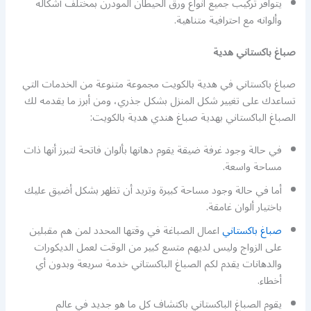
يتوافر تركيب جميع انواع ورق الحيطان المودرن بمختلف أشكاله
وألوانه مع احترافية متناهية.
صباغ باكستاني هدية
صباغ باكستاني في هدية بالكويت مجموعة متنوعة من الخدمات التي
تساعدك على تغيير شكل المنزل بشكل جذري، ومن أبرز ما يقدمه لك
الصباغ الباكستاني بهدية صباغ هندي هدية بالكويت:
في حالة وجود غرفة ضيقة يقوم دهانها بألوان فاتحة لتبرز أنها ذات
مساحة واسعة.
أما في حالة وجود مساحة كبيرة وتريد أن تظهر بشكل أضيق عليك
باختيار ألوان غامقة.
صباغ باكستاني
اعمال الصباغة في وقتها المحدد لمن هم مقبلين
على الزواج وليس لديهم متسع كبير من الوقت لعمل الديكورات
والدهانات يقدم لكم الصباغ الباكستاني خدمة سريعة وبدون أي
أخطاء.
يقوم الصباغ الباكستاني باكتشاف كل ما هو جديد في عالم