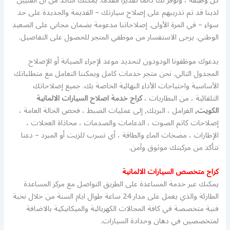
كل وظيفة ، ونوفر لك دائمًا تقديرًا مقدمًا. يمكنك التأكد من أن الفنيين
لدينا قد تم تدريبهم على إصلاح سيارتك – القديمة والجديدة على حد
سواء – في المرة الأولى. إصلاحاتنا مدعومة بضمان مجاني على الصعيد
الوطني. يرجى الاستفسار من موظفي المتجر للحصول على التفاصيل.
يدعوك موظفونا الودودون لتحديد موعد لإجراء الصيانة أو الإصلاح
المجدول التالي. نحن متجر خدمات كامل ويمكننا التعامل مع متطلباتك
الأساسية واحتياجات الأداء النهائية الخاصة بك. جميع إصلاحاتك
التلقائية ، من البطاريات ،
كراج خدمة اصلاح السيارات الالمانية
الكويت,
الفرامل ، البريك, إلى عمليات الضبط ، فحص الحالة العامة ،
إصلاحات كاتم الصوت ، الدعامات والصدمات ، محاذاة العجلات ،
الإطارات ، مضخات الماء والطاقة ، أي تسرب للزيت أو المبرد – دعنا
نتأكد من مركبتك موثوق وآمن.
كراج متخصص السيارات الالمانية
يمكنك عبر خدمة المساعدة على الطريق التواصل مع مركز المساعدة
الطارئة والذي يعمل على مدار 24 ساعة طوال ايام السنة من خلال نخبة
فنية متخصصة في كافة المجالات الكهربائية والميكانيكية بالاضافة
لمتخصصين في دهان وحدادة السيارات.