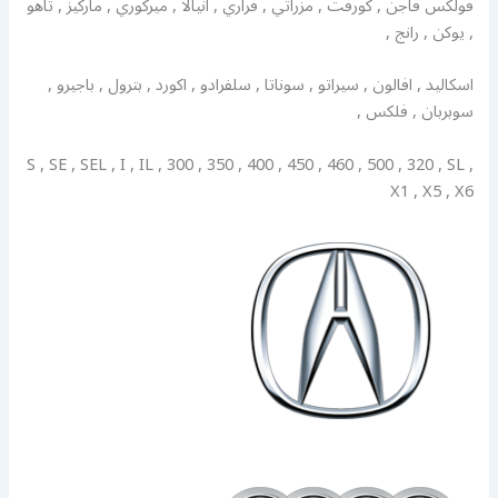
فولكس فاجن , كورفت , مزراتي , فراري , انيالا , ميركوري , ماركيز , تاهو
, يوكن , رانج ,
اسكاليد , افالون , سيراتو , سوناتا , سلفرادو , اكورد , بترول , باجيرو ,
سوبربان , فلكس ,
S , SE , SEL , I , IL , 300 , 350 , 400 , 450 , 460 , 500 , 320 , SL ,
X1 , X5 , X6