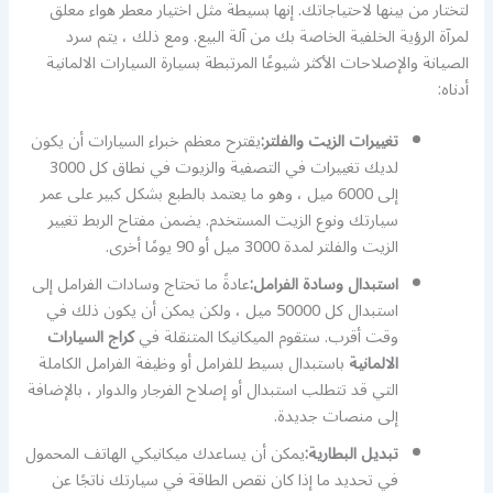
لتختار من بينها لاحتياجاتك. إنها بسيطة مثل اختيار معطر هواء معلق
لمرآة الرؤية الخلفية الخاصة بك من آلة البيع. ومع ذلك ، يتم سرد
الصيانة والإصلاحات الأكثر شيوعًا المرتبطة بسيارة السيارات الالمانية
أدناه:
تغييرات الزيت والفلتر:
يقترح معظم خبراء السيارات أن يكون
لديك تغييرات في التصفية والزيوت في نطاق كل 3000
إلى 6000 ميل ، وهو ما يعتمد بالطبع بشكل كبير على عمر
سيارتك ونوع الزيت المستخدم. يضمن مفتاح الربط تغيير
الزيت والفلتر لمدة 3000 ميل أو 90 يومًا أخرى.
استبدال وسادة الفرامل:
عادةً ما تحتاج وسادات الفرامل إلى
استبدال كل 50000 ميل ، ولكن يمكن أن يكون ذلك في
وقت أقرب. ستقوم الميكانيكا المتنقلة في
كراج السيارات
الالمانية
باستبدال بسيط للفرامل أو وظيفة الفرامل الكاملة
التي قد تتطلب استبدال أو إصلاح الفرجار والدوار ، بالإضافة
إلى منصات جديدة.
تبديل البطارية:
يمكن أن يساعدك ميكانيكي الهاتف المحمول
في تحديد ما إذا كان نقص الطاقة في سيارتك ناتجًا عن