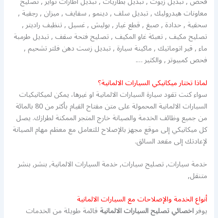
فحص , تبديل زيوت , تبديل بطاريات , تبديل اطارات تواير , تصليح
معاونات هيدروليك , تبديل سلف , دينمو , سفايف , ميزان , رجفية ,
سحقية , حدادة , صبغ , قطع غيار , بوليش , غسيل , تنظيف راديتر ,
تصليح مكيف , تعبئة غاو المكيف , تصليح فتحة سقف , تبديل طرمبة
ماء , قير اتوماتيك , ماكينة سيارة , تبديل زست دهن فلتر تشحيم ,
فحص كمبيوتر , والكثير ….
لماذا تختار ميكانيكي السيارات الالمانية؟
سواء كنت تقود سيارة السيارات الالمانية او غيرها، يمكن لميكانيكيات
السيارات الالمانية المحمولة على متن مفتاح القيام بأكثر من 80 بالمائة
من جميع وظائف الخدمة والصيانة خارج المتجر الممكنة لطرازك. يصل
كل ميكانيكي إلى موقع مجهز بالإصلاح للتعامل مع معظم مهام الصيانة
لإعادتك إلى مقعد السائق.
خدمة سيارات, تصليح سيارات, خدمة السيارات الالمانية, بنشر, بنشر
متنقل,
أنواع الخدمة والإصلاحات مع السيارات الالمانية
يوفر
اخصائي تصليح السيارات الالمانية
قائمة طويلة من الخدمات