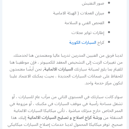
صور التفتيش
ميزان العجلات ( الهيئة الامامية
الفحص الفني و السلامة
إطارات تواير عجلات
كراج
السيارات الكورية
لدينا فريق من الفنيين المدربين تدريبا عاليا ومعتمدين هنا لخدمتك.
من تغييرات الزيت إلى التشخيص المعقد للكمبيوتر ، فإن موظفينا هنا
للقيام بما يلزم لصيانة سيارتك
السيارات الالمانية,
نحن أيضًا معتمدون
للحفاظ على ضمانات السيارات الجديدة ، بحيث يمكنك الاعتماد علينا
لتكون مركز خدمة واحد.
سواء كانت سيارتك في المستوى الثاني من مرآب عام للسيارات ، أو
تشغل مساحة رأسية في موقف السيارات في مكتبك ، أو مزروعة في
الممر الخاص خارج منزلك مباشرة ، تأتي ميكانيكا السيارات الالمانية
المتنقلة من
ورشة كراج اصلاج و تصليح السيارات الالمانية
إليك. هذا
صحيح. توفر ميكانيكا المحمول لدينا خدمات إصلاح السيارات ميكانيكي