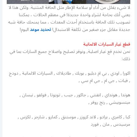
لا شيء يقلل من أداء أو سلامة الإطار مثل الحافة المنثنية. ولكن هذا لا
يعني أنك بحاجة لشراء واحدة جديدة! في معظم الحالات ، يمكننا
تصويب تلك الحافة باستخدام أحدث المعدات ، مما يمنحك حافة شبه
جديدة مقابل جزء صغير من تكلفة الاستبدال!
تحديد موعد
اليوم!
قطع غيار السيارات الالمانية
نحن نخدم قع غيار اصلية, ونوفر تصليح واصلاح جميع السارات بما في
ذلك:
اكورا , اودي , بي ام دبليو , بويك , طاديلاك , السيارات الالمانية , دودج
, فيات , جي ام , جي ام سي ,
هوندا , هونداي , انفنتي , جاكور , جيب , تويوتا , فولفو , نيسان ,
ميتسوبيشي , رنج روفر ,
كيا , كامري , برادو , لاند كروزر , موستنق , كمارو , شارجر , لكزس ,
مرسيدس , مان , فورد