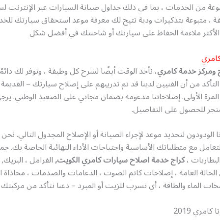
عة من الخدمات ، بما في ذلك جداول صيانة السيارات عبر الإنترنت لس
ة ، متبوعة بتذكيرات ودية تتيح لك معرفة موعد استحقاق سيارتك للخدم
الأكثر ملاءمة الحفاظ على سيارتك أو شاحنتك في أفضل شكل
كامري
 ومركز خدمة كامري
، نأخذ الوقت أيضًا لشرح كل وظيفة ، ونوفر لك دائمًا 
التأكد من أن الفنيين لدينا قد تم تدريبهم على إصلاح سيارتك – القديمة
لمرة الأولى. إصلاحاتنا مدعومة بضمان مجاني على الصعيد الوطني. يرج
جر للحصول على التفاصيل.
الودودون لتحديد موعد لإجراء الصيانة أو الإصلاح المجدول التالي. نح
لتعامل مع متطلباتك الأساسية واحتياجات الأداء النهائية الخاصة بك. ج
البطاريات ،
كراج خدمة اصلاح سيارات كامري الكويت,
الفرامل ، البريك,
لحالة العامة ، إصلاحات كاتم الصوت ، الدعامات والصدمات ، محاذاة ا
ات الماء والطاقة ، أي تسرب للزيت أو المبرد – دعنا نتأكد من مركبتك
ا كامري 2019