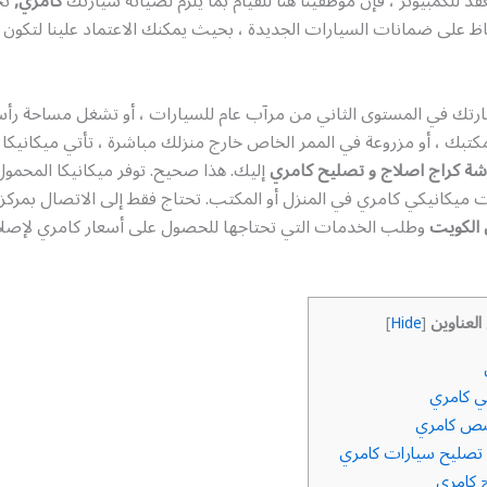
 للكمبيوتر ، فإن موظفينا هنا للقيام بما يلزم لصيانة سيارتك
كامري,
نح
ظ على ضمانات السيارات الجديدة ، بحيث يمكنك الاعتماد علينا لتكون 
رتك في المستوى الثاني من مرآب عام للسيارات ، أو تشغل مساحة ر
تبك ، أو مزروعة في الممر الخاص خارج منزلك مباشرة ، تأتي ميكانيكا
شة كراج اصلاج و تصليح كامري
إليك. هذا صحيح. توفر ميكانيكا المحمو
 ميكانيكي كامري في المنزل أو المكتب. تحتاج فقط إلى الاتصال بمركز
الكويت
وطلب الخدمات التي تحتاجها للحصول على أسعار كامري لإصلا
العناوين
]
Hide
[
ي كامري
ص كامري
تصليح سيارات كامري
 كامري