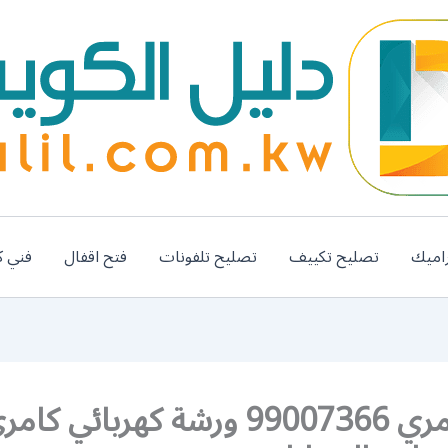
اميك
تصليح تكييف
تصليح تلفونات
فتح اقفال
فني ك
كراج كامري 99007366 ورشة كهربائي كام