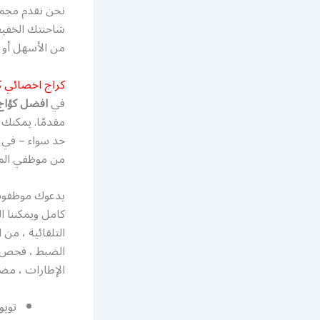
نحن نقدم مجمو
شاحنتك الخفيف
من الأسهل أو 
كراج اخصائي 
في
افضل كؤاج
مقدمًا. يمكنك 
حد سواء – في ا
من موظفي المت
يدعوك موظفونا 
كامل ويمكننا ا
التلقائية ، من 
الضبط ، فحص ا
الإطارات ، مضخ
تويوت