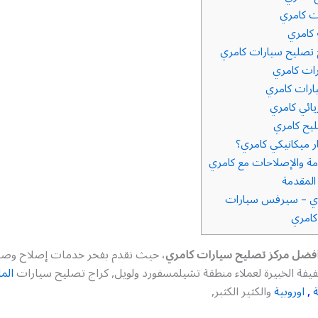
ت كامري
 كامري
تصليح سيارات كامري
ات كامري
ارات كامري
ائي كامري
يح كامري
ر ميكانيكي كامري؟
دمة والإصلاحات مع كامري
لمقدمة
ري – سيرفس سيارات
كامري
فضل مركز تصليح سيارات كامري
، حيث نقدم بفخر خدمات إصلاح وصيا
يفة الخبيرة لعملاء منطقة تشيلمسفورد ولويل, كراج تصليح سيارات
الما
ة
,
اوروبية
والكثير الكثبر,