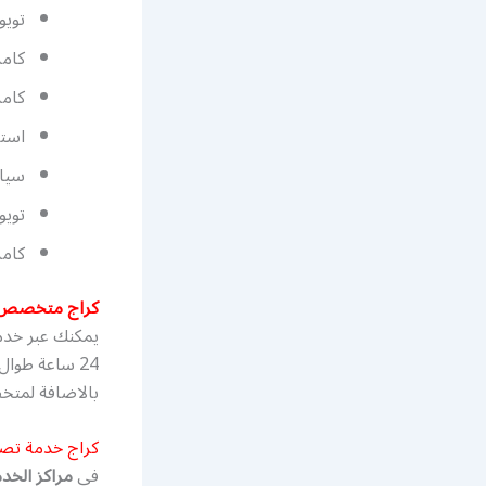
تويوت
كامري 
كامري 
استه
سيارة
تويوت
كامري 
كراج متخصص 
يمكنك عبر خدم
24 ساعة طوا
بالاضافة لمتخ
كراج خدمة تص
في
مراكز الخد