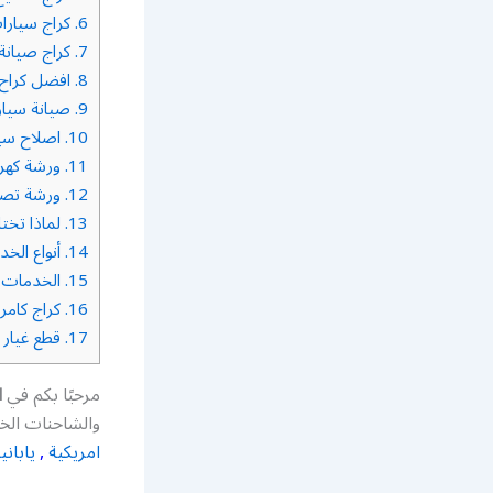
6.
كراج سيارا
7.
كراج صيانة
8.
افضل كراح 
9.
صيانة سيار
10.
اصلاح سي
11.
ورشة كهري
12.
ورشة تصل
13.
لماذا تختا
14.
أنواع الخ
15.
الخدمات ا
16.
كراج كام
17.
قطع غيار 
مرحبًا بكم في
ا
والشاحنات الخف
امريكية
,
ياباني