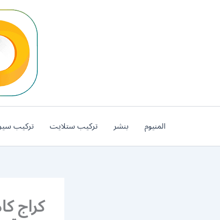
خطي
لى
لمحتوى
المنيوم
بنشر
تركيب ستلايت
تركيب سير