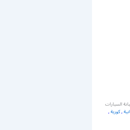
نة السيارات
نية
,
كورية
,