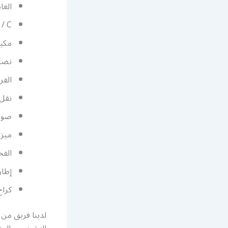
العا
 / C
مكيف
نضام
الفر
نقل
صور
ميزا
الفح
إطار
كرا
لدينا فريق من 