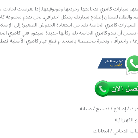
تهر سيارات
كامري
بفخامتها وجودتها وموثوقيتها. إذا تعرضت لحادث ، ف
 والطلاء لضمان إصلاح سيارتك بشكل احترافي, نحن نقدم مجموعة كام
السيارات
كامري
الخاصة بك. من استعادة الخدوش الصغيرة إلى الإصلاح
 نضمن أن تبدو
كامري
الخاصة بك وكأنها جديدة. سيقوم فني
كامري
المد
ة ، واحترافًا ، وبخبرة مخصصة باستخدام قطع غيار
كامري
الأصلية فقط.
رك / إصلاح / تصليح / صيانة
م الكهربائية
اب الدخاني / انبعاثات