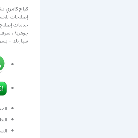
كراج كامري
تش
إصلاحات للجسم
خدمات إصلاح 
جوهرية ، سوف
سيارتك – بسرع
المح
النظ
الضب