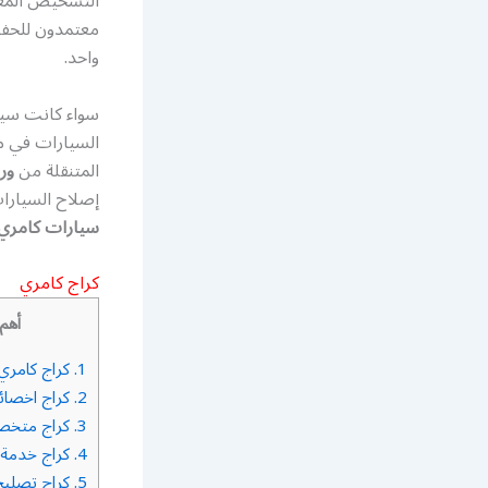
التشخيص المعقد
معتمدون للحفا
واحد.
سواء كانت سيا
السيارات في مك
المتنقلة من
ور
إصلاح السيارات
سيارات كامري 
كراج كامري
أهم 
1.
كراج كامري
2.
كراج اخصائ
3.
كراج متخص
4.
كراج خدمة 
5.
كراج تصليح