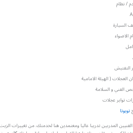
دم / نظام
A
 السيارة
 الاضواء
امل
 التفتيش
ن العجلات ( الهيئة الامامية
ص الفني و السلامة
ات تواير عجلات
ج
تويوتا
الفنيين المدربين تدريبا عاليا ومعتمدين هنا لخدمتك. من تغييرات الزيت