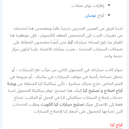
إطارات تواير عجلات
كراج
توسان
لدينا فريق من الفنيين المدربين تدريبا عاليا ومعتمدين هنا لخدمتك.
من تغييرات الزيت إلى التشخيص المعقد للكمبيوتر ، فإن موظفينا هنا
للقيام بما يلزم لصيانة سيارتك
كيا,
نحن أيضًا معتمدون للحفاظ على
ضمانات السيارات الجديدة ، بحيث يمكنك الاعتماد علينا لتكون مركز
خدمة واحد.
سواء كانت سيارتك في المستوى الثاني من مرآب عام للسيارات ، أو
تشغل مساحة رأسية في موقف السيارات في مكتبك ، أو مزروعة في
الممر الخاص خارج منزلك مباشرة ، تأتي ميكانيكا كيا المتنقلة من
ورشة
كراج اصلاج و تصليح كيا
إليك. هذا صحيح. توفر ميكانيكا المحمول لدينا
خدمات إصلاح السيارات ميكانيكي كيا في المنزل أو المكتب. تحتاج
فقط إلى الاتصال بمركز
تصليح سيارات كيا الكويت
وطلب الخدمات
التي تحتاجها للحصول على أسعار كيا لإصلاح السيارات.
كراج كيا