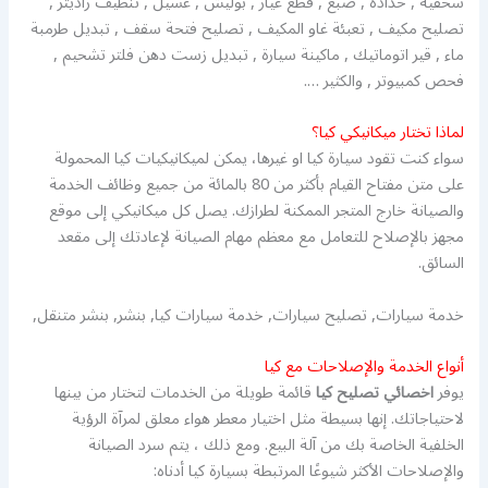
سحقية , حدادة , صبغ , قطع غيار , بوليش , غسيل , تنظيف راديتر ,
تصليح مكيف , تعبئة غاو المكيف , تصليح فتحة سقف , تبديل طرمبة
ماء , قير اتوماتيك , ماكينة سيارة , تبديل زست دهن فلتر تشحيم ,
فحص كمبيوتر , والكثير ….
لماذا تختار ميكانيكي كيا؟
سواء كنت تقود سيارة كيا او غيرها، يمكن لميكانيكيات كيا المحمولة
على متن مفتاح القيام بأكثر من 80 بالمائة من جميع وظائف الخدمة
والصيانة خارج المتجر الممكنة لطرازك. يصل كل ميكانيكي إلى موقع
مجهز بالإصلاح للتعامل مع معظم مهام الصيانة لإعادتك إلى مقعد
السائق.
خدمة سيارات, تصليح سيارات, خدمة سيارات كيا, بنشر, بنشر متنقل,
أنواع الخدمة والإصلاحات مع كيا
يوفر
اخصائي تصليح كيا
قائمة طويلة من الخدمات لتختار من بينها
لاحتياجاتك. إنها بسيطة مثل اختيار معطر هواء معلق لمرآة الرؤية
الخلفية الخاصة بك من آلة البيع. ومع ذلك ، يتم سرد الصيانة
والإصلاحات الأكثر شيوعًا المرتبطة بسيارة كيا أدناه: