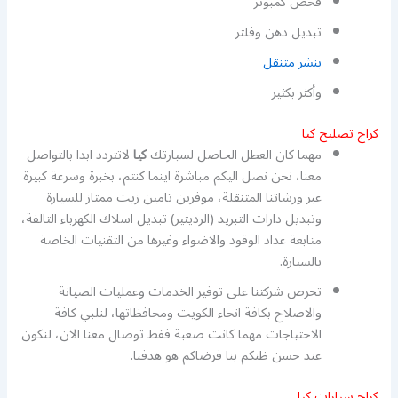
فحص كمبوتر
تبديل دهن وفلتر
بنشر متنقل
وأكثر بكثير
كراج تصليح كيا
مهما كان العطل الحاصل لسيارتك
كيا
لاتتردد ابدا بالتواصل
معنا، نحن نصل اليكم مباشرة اينما كنتم، بخبرة وسرعة كبيرة
عبر ورشاتنا المتنقلة، موفرين تامين زيت ممتاز للسيارة
وتبديل دارات التبريد (الرديتير) تبديل اسلاك الكهرباء التالفة،
متابعة عداد الوقود والاضواء وغيرها من التقنيات الخاصة
بالسيارة.
تحرص شركتنا على توفير الخدمات وعمليات الصيانة
والاصلاح بكافة انحاء الكويت ومحافظاتها، لنلبي كافة
الاحتياجات مهما كانت صعبة فقط توصال معنا الان، لنكون
عند حسن ظنكم بنا فرضاكم هو هدفنا.
كراج سيارات كيا