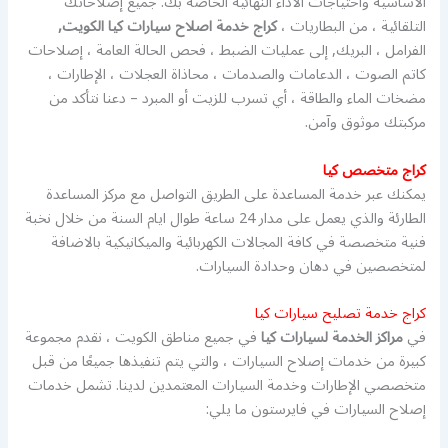
الأساسية واحتياجات الأداء النهائية الخاصة بك. جميع إصلاحاتك
التلقائية ، من البطاريات ،
كراج خدمة اصلاح سيارات كيا الكويت,
الفرامل ، البريك, إلى عمليات الضبط ، فحص الحالة العامة ، إصلاحات
كاتم الصوت ، الدعامات والصدمات ، محاذاة العجلات ، الإطارات ،
مضخات الماء والطاقة ، أي تسرب للزيت أو المبرد – دعنا نتأكد من
مركبتك موثوق وآمن.
كراج متخصص كيا
يمكنك عبر خدمة المساعدة على الطريق التواصل مع مركز المساعدة
الطارئة والذي يعمل على مدار 24 ساعة طوال ايام السنة من خلال نخبة
فنية متخصصة في كافة المجالات الكهربائية والميكانيكية بالاضافة
لمتخصصين في دهان وحدادة السيارات.
كراج خدمة تصليح سيارات كيا
في
مراكز الخدمة لسيارات كيا
في جميع مناطق الكويت ، نقدم مجموعة
كبيرة من خدمات إصلاح السيارات ، والتي يتم تنفيذها جميعًا من قبل
متخصصي الإطارات وخدمة السيارات المعتمدين لدينا. تشمل خدمات
إصلاح السيارات في فايرستون ما يلي: