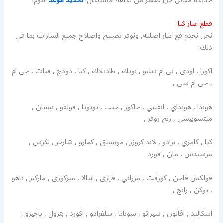
جديدة مقابل جزء صغير من تكلفة الاستبدال!
تحديد موعد
اليوم!
قطع غيار كيا
نحن نخدم قع غيار اصلية, ونوفر تصليح واصلاح جميع السارات بما في
ذلك:
اكورا , اودي , بي ام دبليو , بويك , طاديلاك , كيا , دودج , فيات , جي ام
, جي ام سي ,
هوندا , هونداي , انفنتي , جاكور , جيب , تويوتا , فولفو , نيسان ,
ميتسوبيشي , رنج روفر ,
كيا , كامري , برادو , لاند كروزر , موستنق , كمارو , شارجر , لكزس ,
مرسيدس , مان , فورد
فولكس فاجن , كورفت , مزراتي , فراري , انيالا , ميركوري , ماركيز , تاهو
, يوكن , رانج ,
اسكاليد , افالون , سيراتو , سوناتا , سلفرادو , اكورد , بترول , باجيرو ,