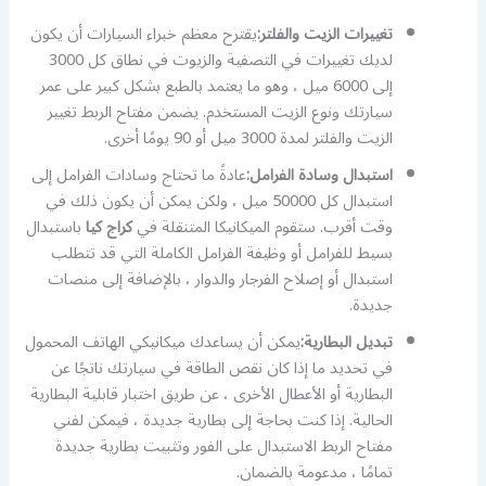
تغييرات الزيت والفلتر:
يقترح معظم خبراء السيارات أن يكون
لديك تغييرات في التصفية والزيوت في نطاق كل 3000
إلى 6000 ميل ، وهو ما يعتمد بالطبع بشكل كبير على عمر
سيارتك ونوع الزيت المستخدم. يضمن مفتاح الربط تغيير
الزيت والفلتر لمدة 3000 ميل أو 90 يومًا أخرى.
استبدال وسادة الفرامل:
عادةً ما تحتاج وسادات الفرامل إلى
استبدال كل 50000 ميل ، ولكن يمكن أن يكون ذلك في
وقت أقرب. ستقوم الميكانيكا المتنقلة في
كراج كيا
باستبدال
بسيط للفرامل أو وظيفة الفرامل الكاملة التي قد تتطلب
استبدال أو إصلاح الفرجار والدوار ، بالإضافة إلى منصات
جديدة.
تبديل البطارية:
يمكن أن يساعدك ميكانيكي الهاتف المحمول
في تحديد ما إذا كان نقص الطاقة في سيارتك ناتجًا عن
البطارية أو الأعطال الأخرى ، عن طريق اختبار قابلية البطارية
الحالية. إذا كنت بحاجة إلى بطارية جديدة ، فيمكن لفني
مفتاح الربط الاستبدال على الفور وتثبيت بطارية جديدة
تمامًا ، مدعومة بالضمان.