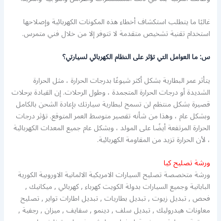
غالبًا ما يتطلب استكشاف أخطاء هذه المكونات الكهربائية وإصلاحها
استخدام تقنية تشخيص متقدمة لا تتوفر إلا من خلال فني متمرس.
س: ما العوامل التي تؤثر على النظام الكهربائي لسيارتي؟
يتأثر عمر البطارية بشكل أكثر شيوعًا بدرجات الحرارة ، مثل الحرارة
الشديدة أو درجات الحرارة المتجمدة ، وطول الرحلات. إن القيادة برحلات
قصيرة بشكل منتظم لن تسمح لبطارية سيارتك بإعادة الشحن بالكامل
وبشكل عام ، وهذا من شأنه تقصير متوسط ​​العمر المتوقع. تؤثر درجات
الحرارة المرتفعة أيضًا على المولد ، وبشكل عام جميع المعدات الكهربائية
، لأن الحرارة تزيد من المقاومة الكهربائية.
ورشة تصليح كيا
ورشة متخصصة تصليح السيارات الامريكية الالمانية الاوروبية الكورية
البابانية وجميع السيارات بدولة الكويت كهرباء , كهربائي , ميكانيك ,
فحص , تبديل زيوت , تبديل بطاريات , تبديل اطارات تواير , تصليح
معاونات هيدروليك , تبديل سلف , دينمو , سفايف , ميزان , رجفية ,