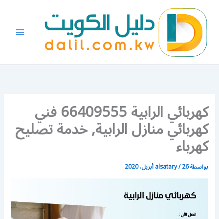
خطي
لى
لمحتوى
كهربائي الرابية 66409555 فني
كهربائي منازل الرابية, خدمة تصليح
كهرباء
بواسطة
26 أبريل، 2020
/
alsatary