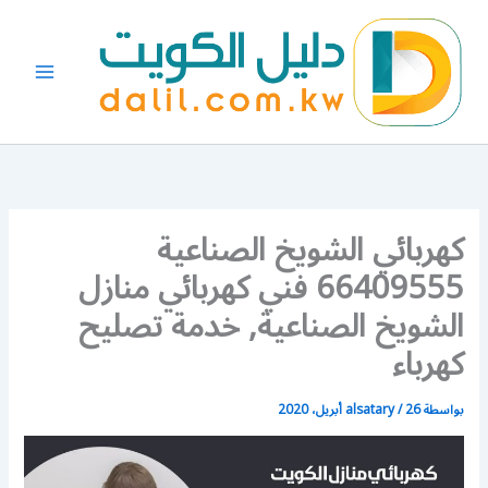
خطي
لى
لمحتوى
كهربائي الشويخ الصناعية
66409555 فني كهربائي منازل
الشويخ الصناعية, خدمة تصليح
كهرباء
بواسطة
26 أبريل، 2020
/
alsatary