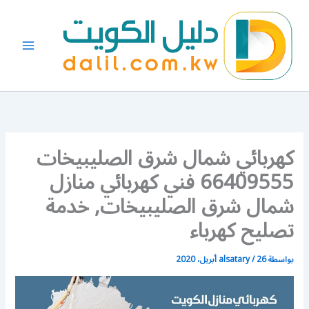
خطي
لى
لمحتوى
كهربائي شمال شرق الصليبيخات
66409555 فني كهربائي منازل
شمال شرق الصليبيخات, خدمة
تصليح كهرباء
بواسطة
26 أبريل، 2020
/
alsatary