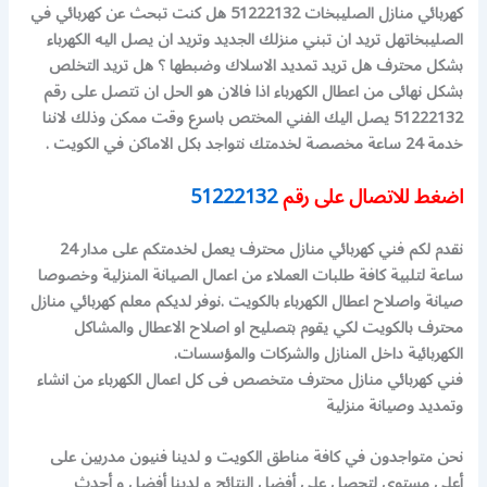
كهربائي منازل الصليبخات 51222132 هل كنت تبحث عن كهربائي في
الصليبخات
هل تريد ان تبني منزلك الجديد وتريد ان يصل اليه الكهرباء
بشكل محترف
هل تريد تمديد الاسلاك وضبطها ؟ هل تريد التخلص
بشكل نهائى من اعطال الكهرباء
اذا فالان هو الحل ان تتصل على رقم
51222132 يصل اليك الفني المختص باسرع وقت ممكن وذلك لاننا
خدمة 24 ساعة مخصصة لخدمتك
نتواجد بكل الاماكن في الكويت .
اضغط للاتصال على رقم
51222132
نقدم لكم فني كهربائي منازل محترف يعمل لخدمتكم على مدار 24
ساعة لتلبية كافة طلبات العملاء من اعمال الصيانة المنزلية وخصوصا
صيانة واصلاح اعطال الكهرباء بالكويت .
نوفر
لديكم معلم كهربائي منازل
محترف بالكويت لكي يقوم بتصليح او اصلاح الاعطال والمشاكل
الكهربائية داخل المنازل والشركات والمؤسسات.
فني كهربائي منازل محترف متخصص فى كل اعمال الكهرباء من انشاء
وتمديد وصيانة منزلية
نحن متواجدون في كافة مناطق الكويت و لدينا فنيون مدربين على
أعلى مستوى لتحصل على أفضل النتائج و لدينا أفضل و أحدث