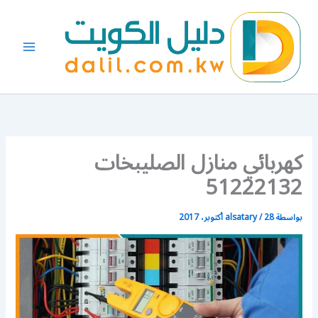
خطي
لى
لمحتوى
كهربائي منازل الصليبخات
51222132
بواسطة
28 أكتوبر، 2017
/
alsatary