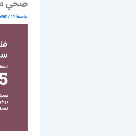
صحي س
بواسطة
11 يونيو، 2021
/
wan