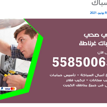
باك
R