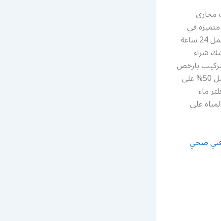
 مجاري
متميزة في
مجال تركيب المضخات و السخانات و الفلاتر و غيرها من خدمات السباكة رقم هاتفنا يعمل 24 ساعة
كنك شراء
تركيب بارخص
الاسعار اتصل الان 66817766. افضل فني صحي غرناطة الافضل والارخض وخصم يصل 50% على
ر ماء
مياه على
فني صحي