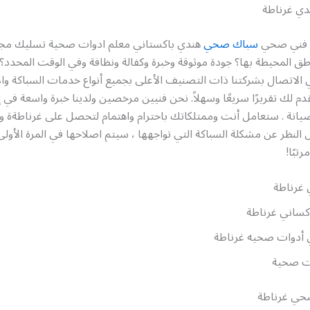
ي غرناطة
ج فني صحي
سباك صحي
هندي باكستاني معلم ادوات صحية تسليك مج
اطق المحيطة بها؟ جودة موثوقة وخبرة وكفالة ونظافة وفي الوقت المحدد؟
 الاتصال بشركتنا ذات التصنيف الأعلى بجميع أنواع خدمات السباكة وا
دم لك تقريرًا سريعًا وسهلاً. نحن فنيين مرخصين ولدينا خبرة واسعة في 
صيانة . ستعامل أنت وممتلكاتك باحترام واهتمام لتحصل على غرناطةة وال
لنظر عن مشكلة السباكة التي تواجهها ، سيتم اصلاحها في المرة الأول
تبًا!
غرناطة
ساني غرناطة
أدوات صحيه غرناطة
ت صحية
حي غرناطة