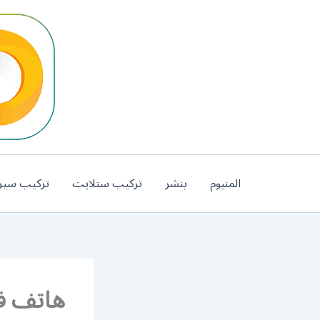
خطي
لى
لمحتوى
المنيوم
بنشر
تركيب ستلايت
تركيب سير