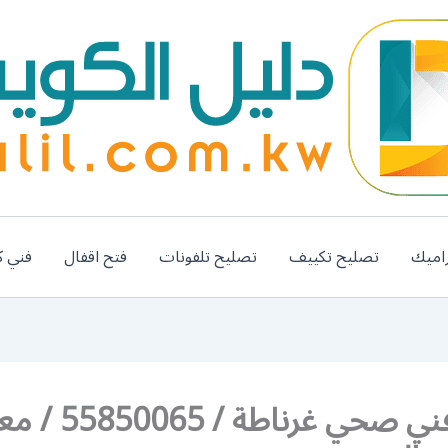
اميك
تصليح تكييف
تصليح تلفونات
فتح اقفال
فني ك
هاتف فني صحي غرناطة / 065