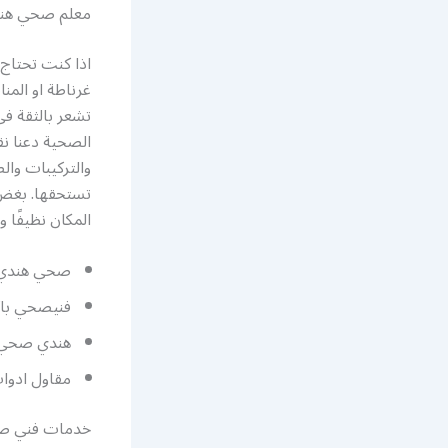
معلم صحي هند
اذا كنت تحتا
غرناطة او المن
تشعر بالثقة في
الصحية دعنا نق
والتركيبات وال
تستحقها. بغض ا
المكان نظيفًا ومر
صحي هندي 
فنيصحي باك
هندي صحي 
مقاول ادوا
خدمات فني ص