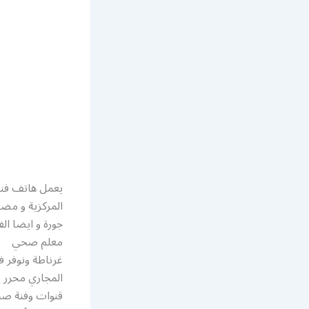
المركزية و مض
جورة و ايضا ال
معلم صحي
غرناطة ونوفر ف
المجاري محرر
قنوات وفنة صح