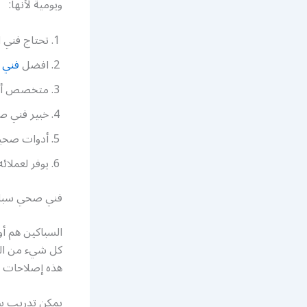
ويومية لأنها:
تحتاج فني 
افضل
فني
متخصص أدو
خبير فني صح
أدوات صحية
يوفر لعملائ
فني صحي سباك
السباكين هم أو
كل شيء من الم
هذه إصلاحات ط
يمكن تدريب سب