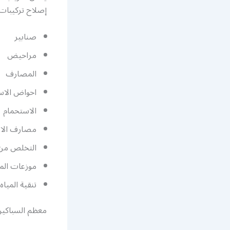
إصلاح تركيبات 
صنابير
مراحيض
المصارف
احواض الاس
الاستحمام
مصارف الا
التخلص من 
موزعات الم
تنقية المياه
معظم السباكين 