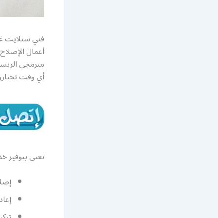
فني ستلايت غر
أعمال الإصلاح و
مبرمجي الريسف
أي وقت تختارون
نعنى بتوفير خد
إصلا
إعاد
تركي