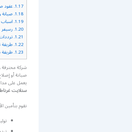
1.17.
عقود صي
1.18.
صيانة و
1.19.
اسباب ت
1.20.
رسيفر س
1.21.
ترددات 
1.22.
طريقة ت
1.23.
طريقة ب
شركة محترفة و
صيانة أو إصلاح
يعمل على مدار
ستلايت غرناط
نقوم بتأمين ال
تولي
تبدي