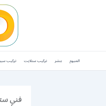
خطي
لى
لمحتوى
المنيوم
بنشر
تركيب ستلايت
تركيب سير