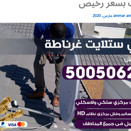
 بسعر رخيص
ammar a