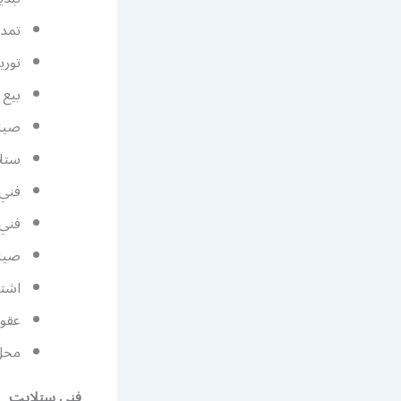
تمدي
توري
بيع 
صيان
ستل
فني
فني
صيا
اشت
عقو
محل
فني ستلايت