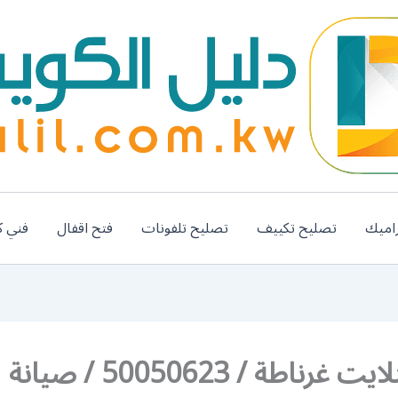
اميك
تصليح تكييف
تصليح تلفونات
فتح اقفال
فني ك
فني ستلايت غرناطة / 50050623 / صيانة