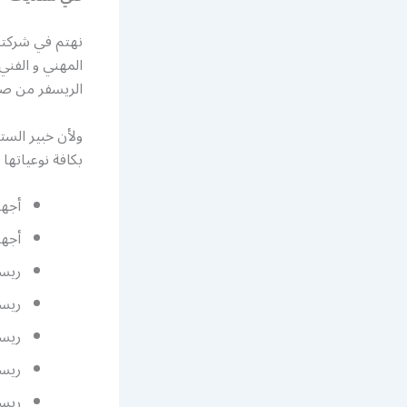
نهتم في شركتنا
المهني و الفني
الريسفر من صي
ولأن خبير الست
بكافة نوعياتها
أجهز
أجهز
ريسفرات Wi Fi
ريسف
ريسف
ريسف
ريسفر IP يمكن وصلها 