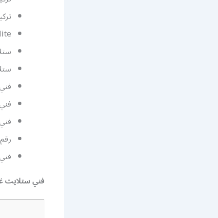
تركي
lite
ستل
ستل
فني
فني
فني س
رقم
فني
فني ستلايت غ