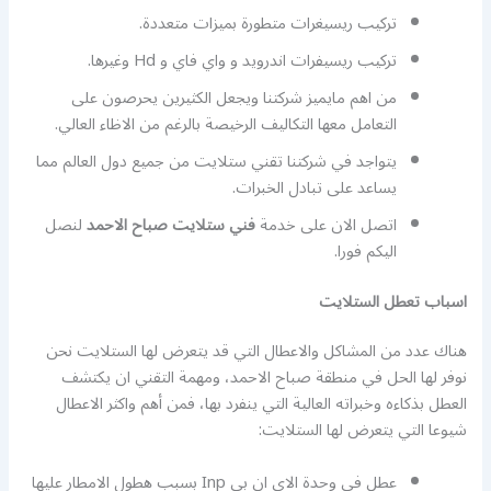
تركيب ريسيغرات متطورة بميزات متعددة.
تركيب ريسيفرات اندرويد و واي فاي و Hd وغيرها.
من اهم مايميز شركتنا ويجعل الكثيرين يحرصون على
التعامل معها التكاليف الرخيصة بالرغم من الاظاء العالي.
يتواجد في شركتنا تقني ستلايت من جميع دول العالم مما
يساعد على تبادل الخبرات.
اتصل الان على خدمة
فني ستلايت صباح الاحمد
لنصل
اليكم فورا.
اسباب تعطل الستلايت
هناك عدد من المشاكل والاعطال التي قد يتعرض لها الستلايت نحن
نوفر لها الحل في منطقة صباح الاحمد، ومهمة التقني ان يكتشف
العطل بذكاءه وخبراته العالية التي ينفرد بها، فمن أهم واكثر الاعطال
شيوعا التي يتعرض لها الستلايت:
عطل في وحدة الاي ان بي Inp بسبب هطول الامطار عليها