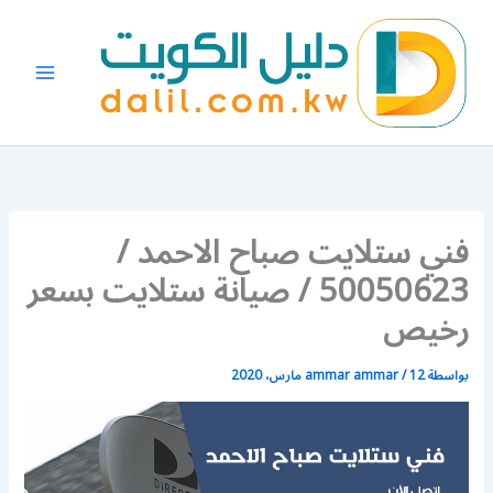
خطي
لى
لمحتوى
فني ستلايت صباح الاحمد /
50050623 / صيانة ستلايت بسعر
رخيص
بواسطة
12 مارس، 2020
/
ammar ammar