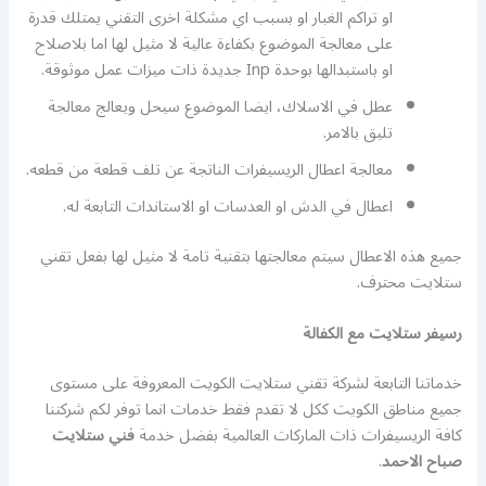
او تراكم الغبار او بسبب اي مشكلة اخرى التقني يمتلك قدرة
على معالجة الموضوع بكفاءة عالية لا مثيل لها اما بلاصلاح
او باستبدالها بوحدة Inp جديدة ذات ميزات عمل موثوقة.
عطل في الاسلاك، ايضا الموضوع سيحل ويعالج معالجة
تليق بالامر.
معالجة اعطال الريسيفرات الناتجة عن تلف قطعة من قطعه.
اعطال في الدش او العدسات او الاستاندات التابعة له.
جميع هذه الاعطال سيتم معالجتها بتقنية تامة لا مثيل لها بفعل تقني
ستلايت محترف.
رسيفر ستلايت مع الكفالة
خدماتنا التابعة لشركة تقني ستلايت الكويت المعروفة على مستوى
جميع مناطق الكويت ككل لا تقدم فقط خدمات انما توفر لكم شركتنا
كافة الريسيفرات ذات الماركات العالمية بفضل خدمة
فني ستلايت
صباح الاحمد
.