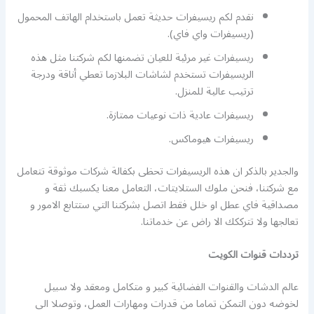
نقدم لكم ريسيفرات حديثة تعمل باستخدام الهاتف المحمول
(ريسيفرات واي فاي).
ريسيفرات غير مرئية للعيان تضمنها لكم شركتنا مثل هذه
الريسيفرات تستخدم لشاشات البلازما تعطي أناقة ودرجة
ترتيب عالية للمنزل.
ريسيفرات عادية ذات نوعيات ممتازة.
ريسيفرات هيوماكس.
والجدير بالذكر ان هذه الريسيفرات تحظى بكفالة شركات موثوقة تتعامل
مع شركتنا، فنحن ملوك الستلايتات، التعامل معنا يكسبك ثقة و
مصداقية فاي عطل او خلل فقط اتصل بشركتنا التي ستتابع الامور و
تعالجها ولا تترككك الا راض عن خدماتنا.
ترددات قنوات الكويت
عالم الدشات والقنوات الفضائية كبير و متكامل ومعقد ولا سبيل
لخوضه دون التمكن تماما من قدرات ومهارات العمل، وتوصلا الى