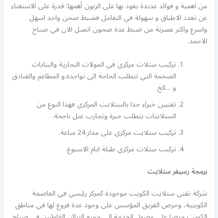
من اهمية و فوائد عديدة يعود بها على الزبون أهمها: قدرة على الاستغناء
عن تعدد الاطباق و سهولة في التعامل فضبط صحن واحد اسهل
واسرع واكثر عصرنة من ضبط عدة صحون اتصل الان في صباح
الاحمد.
تركيب ستلات مركزي في المولات التجارية والبنايات
الضخمة التي تتطلب الحاجة الى تواجده.و المطاعم والفنادق
و …الخ.
تقنيين خبراء جدا بالستلايت المركزي فهذا النوع من
الستلايتات يتطلب خبرة وتجارب عنل ناجحة.
تركيب ستلايت مركزي على مدار 24 ساعة.
تركيب ستلات مركزي طيلة ايام الاسبوع.
برمجة رسيفر ستلايت
شركة تقني ستلايت الكويت موجودة كمركز رئيسي في العاصمة
الكويتية، وحرص الفريق المؤسس على وجود عدة فروع لها في مناطق
الكويت حرصا على وصول الخدمة الى جميع الزبائن القاطنين في صباح