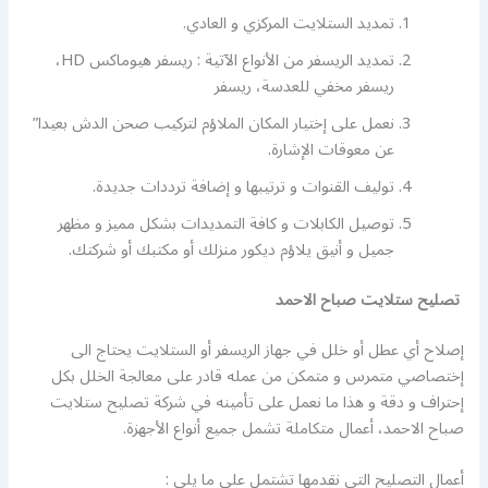
تمديد الستلايت المركزي و العادي.
تمديد الريسفر من الأنواع الآتية : ريسفر هيوماكس HD،
ريسفر مخفي للعدسة، ريسفر
نعمل على إختيار المكان الملاؤم لتركيب صحن الدش بعيدا”
عن معوقات الإشارة.
توليف القنوات و ترتيبها و إضافة ترددات جديدة.
توصيل الكابلات و كافة التمديدات بشكل مميز و مظهر
جميل و أنيق يلاؤم ديكور منزلك أو مكتبك أو شركتك.
تصليح ستلايت صباح الاحمد
إصلاح أي عطل أو خلل في جهاز الريسفر أو الستلايت يحتاج الى
إختصاصي متمرس و متمكن من عمله قادر على معالجة الخلل بكل
إحتراف و دقة و هذا ما نعمل على تأمينه في شركة تصليح ستلايت
صباح الاحمد، أعمال متكاملة تشمل جميع أنواع الأجهزة.
أعمال التصليح التي نقدمها تشتمل على ما يلي :