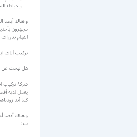
و خياطة الست
و هناك أيضا ال
مجهزون بأحديث
القيام بدورات ت
تركيب أثاث ايك
هل تبحث عن فن
شركة تركيب اثا
يعمل لديه أفضل
كما أننا زودنا
و هناك أيضا أع
ب :