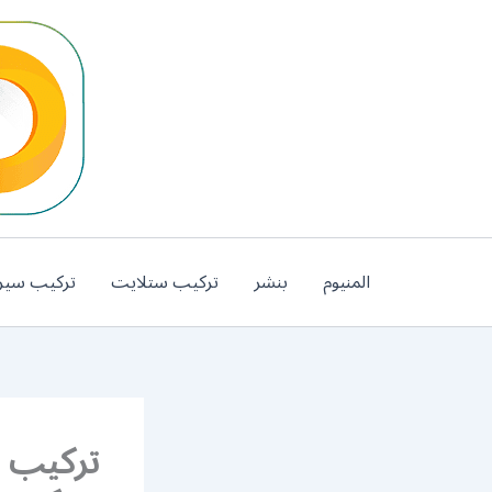
خطي
لى
لمحتوى
المنيوم
بنشر
تركيب ستلايت
تركيب سير