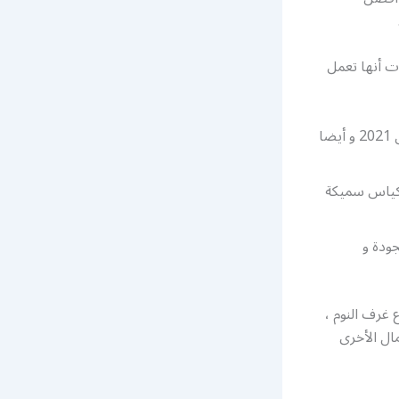
ت أنها تعمل
تركيب أثاث ايكيا ابوحليفة و تصنيع الأثاث بأحدث التصاميم و بحيث تكون مواكبة ل 2021 و أيضا
بأكياس سميكة
جودة و
 غرف النوم ،
مال الأخرى