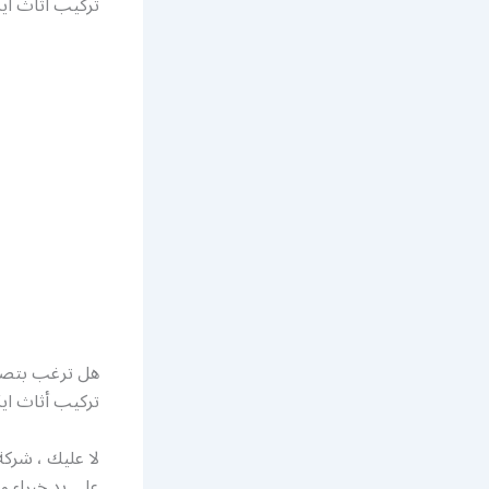
تركيب أثاث ايك
هل ترغب بتصم
تركيب أثاث ايكي
لا عليك ، شرك
على يد خبراء و