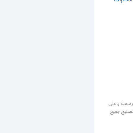
لرسمية و على
 تصليح جميع