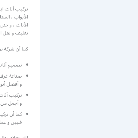
تركيب أثاث ايك
الأبواب ، الستا
الأثاث ، و حتى 
تغليف و نقل ا
كما أن شركة تر
تصميم أثاث ايكيا بت
صناعة غرف ن
و أفضل أنوا
تركيب أثاث 
و أجمل من ا
كما أن تركي
فنيين و عما
للاستعلام وطلب