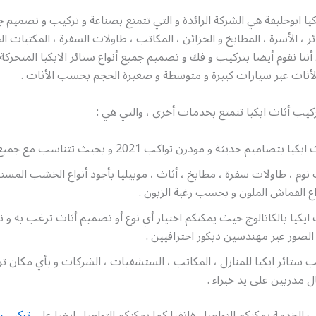
يا ابوحليفة هي الشركة الرائدة و التي تتمتع بصناعة و تركيب و تصميم ج
ئر ، الأسرة ، المطابخ و الخزائن ، المكاتب ، طاولات السفرة ، المكتبات ال
أننا نقوم أيضا بتركيب و فك و تصميم جميع أنواع ستائر الايكيا المتحركة و 
لأثاث عبر سيارات كبيرة و متوسطة و صغيرة الحجم بحسب الأثاث .
كيب أثاث ايكيا تتمتع بخدمات أخرى ، والتي هي :
صاميم حديثة و مودرن تواكب 2021 و بحيث تتناسب مع جميع الأذواق .
وم ، طاولات سفرة ، مطابخ ، أثاث ، موبيليا بأجود أنواع الخشب المست
ع القماش الملون و بحسب رغبة الزبون .
ايكيا بالكاتالوج حيث يمكنكم اختيار أي نوع أو تصميم أثاث ترغب به و نح
لصور عبر مهندسين ديكور احترافيين .
ب ستائر ايكيا للمنازل ، المكاتب ، الستشفيات ، الشركات و بأي مكان ت
ل مدربين على يد خبراء .
 الخدمة يمكنكم التواصل هاتفيا كما يمكنكم التواصل ايضا على
تركيب أ