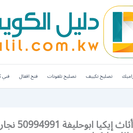
اميك
تصليح تكييف
تصليح تلفونات
فتح اقفال
فني ك
تركيب أثاث إيكيا ابوحل