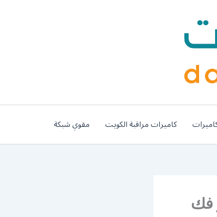
اميرات
كاميرات مراقبة الكويت
مقوي شبكة
يفة 50994991 نجار فك