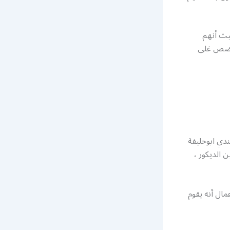
يث أنهم
نحرضص غلى
ندي ابوحليفة
 الديكور ،
مال أنه يقوم