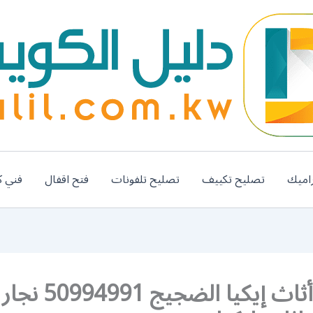
اميك
تصليح تكييف
تصليح تلفونات
فتح اقفال
فني ك
تركيب أثاث إيكيا الضجيج