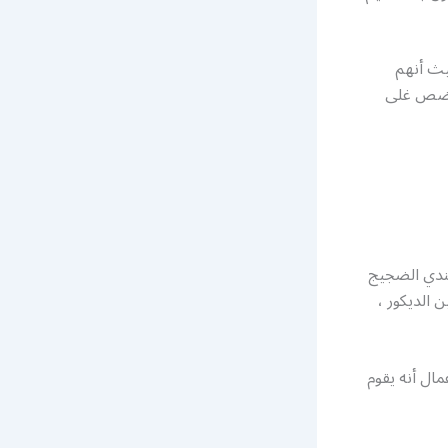
يث أنهم
نحرضص غلى
هندي الضجيج
 الديكور ،
مال أنه يقوم