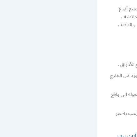
يع أنواع
حائطية ،
الثابتة ،
ورد من الخارج
وله الى واقع
رغب به عبر
ثاث إيكيا