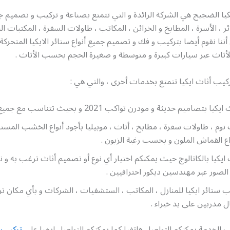
يا الضجيج هي الشركة الرائدة و التي تتمتع بصناعة و تركيب و تصميم جم
ئر ، الأسرة ، المطابخ و الخزائن ، المكاتب ، طاولات السفرة ، المكتبات ال
أننا نقوم أيضا بتركيب و فك و تصميم جميع أنواع ستائر الايكيا المتحركة و 
لأثاث عبر سيارات كبيرة و متوسطة و صغيرة الحجم بحسب الأثاث .
كيب أثاث ايكيا تتمتع بخدمات أخرى ، والتي هي :
صاميم حديثة و مودرن تواكب 2021 و بحيث تتناسب مع جميع الأذواق .
وم ، طاولات سفرة ، مطابخ ، أثاث ، موبيليا بأجود أنواع الخشب المست
ع القماش الملون و بحسب رغبة الزبون .
ايكيا بالكاتالوج حيث يمكنكم اختيار أي نوع أو تصميم أثاث ترغب به و نح
لصور عبر مهندسين ديكور احترافيين .
ب ستائر ايكيا للمنازل ، المكاتب ، الستشفيات ، الشركات و بأي مكان ت
ل مدربين على يد خبراء .
 الخدمة يمكنكم التواصل هاتفيا كما يمكنكم التواصل ايضا على
تركيب أ