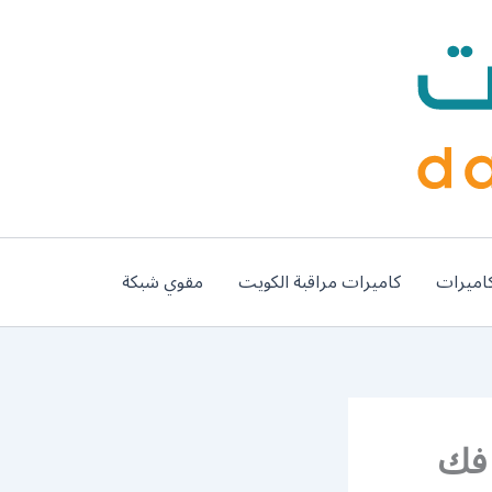
اميرات
كاميرات مراقبة الكويت
مقوي شبكة
 50994991 نجار فك