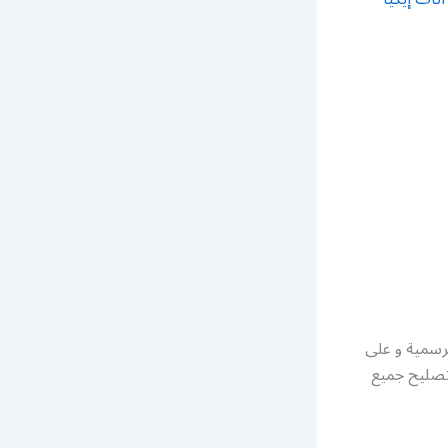
لرسمية و على
 تصليح جميع