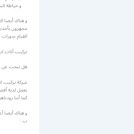
و خياطة الست
و هناك أيضا ال
مجهزون بأحديث
القيام بدورات ت
تركيب أثاث اي
هل تبحث عن فن
شركة تركيب اث
يعمل لديه أفضل
كما أننا زودنا
و هناك أيضا أع
ب :