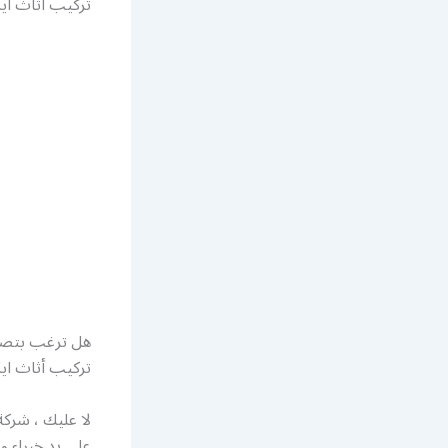
تركيب أثاث اي
هل ترغب بتصم
تركيب أثاث ايك
لا عليك ، شرك
على يد خبراء و