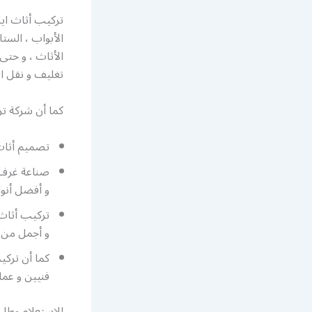
تركيب أثاث ايك
الأبواب ، الستا
الأثاث ، و حتى 
تغليف و نقل ا
كما أن شركة تر
تصميم أثاث ايكيا بت
صناعة غرف ن
و أفضل أنوا
تركيب أثاث 
و أجمل من ا
كما أن تركي
فنيين و عما
للاستعلام وطلب