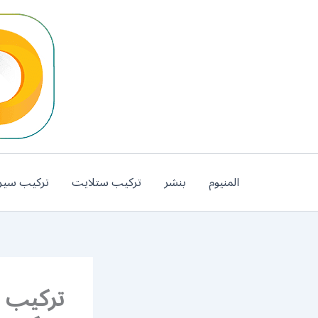
خطي
لى
لمحتوى
المنيوم
بنشر
تركيب ستلايت
تركيب سير