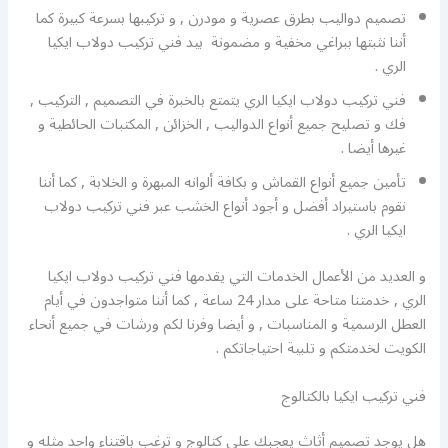
تصميم دواليب بطرق عصرية و مودرن , و تركيبها بسرعة كبيرة كما
أننا نثبتها ببراغي مخفية و مضمونة بيد فني تركيب دولاب ايكيا
الري .
فني تركيب دولاب ايكيا الري يتمتع بالخبرة في التصميم , التركيب ,
فك و تصليح جميع أنواع الدواليب , الخزائن , المكتبات الحائطية و
غيرها أيضا .
تأمين جميع أنواع القماش و بكافة ألوانه المبهرة و الخلابة , كما أننا
نقوم باستيراد أفضل و أجود أنواع الخشب عبر فني تركيب دولاب
ايكيا الري .
و العديد من الأعمال الخدمات التي يقدمها فني تركيب دولاب ايكيا
الري , خدمتنا متاحة على مدار 24 ساعة , كما أننا متواجدون في أيام
العطل الرسمية و المناسبات , و أيضا وفرنا لكم ورشات في جميع أنحاء
الكويت لخدمتكم و تلبية احتياجاتكم .
فني تركيب ايكيا بالكتالوج
هل يوجد تصميم أثاث يعجبك على كتالوج و ترغب باقتناء واحد مثله و