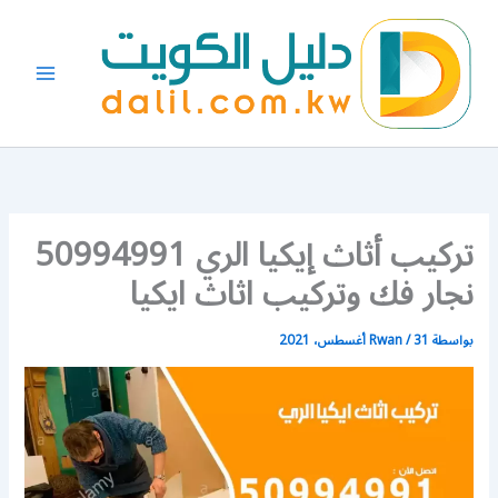
خطي
لى
لمحتوى
تركيب أثاث إيكيا الري 50994991
نجار فك وتركيب اثاث ايكيا
بواسطة
31 أغسطس، 2021
/
Rwan