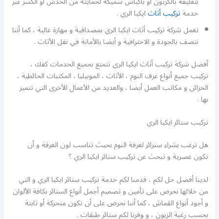
بتغليفه بالكرتون أو بأكياس سميكة لحمايته من الخدش أو الكسر عبر
خدمة
تركيب أثاث
ايكيا الري .
تعمل شركة تركيب أثاث ايكيا الري بمصداقية و مهارة عالية ، كما أننا
نتصف بالجودة و الاحترافية و أيضا بالأمانة في نقل الأثاث .
أفضل شركة تركيب أثاث ايكيا الري تتمتع بجميع الخدمات كفك ،
تركيب جميع أنواع غرف النوم ، الأثاث ، الموبيليا ، المكتبات الحائطية ،
الخزائن و مكاتب العمل أيضا ، والعديد من الأعمال الأخرى التي تتميز
بها .
تركيب ستائر ايكيا الري
هل ترغب بشراء سترائر لغرفة النوم بحيث تناسب لون الغرفة و أن
تكون عصرية و تبحث عن تركيب ستائر ايكيا الري ؟
لدينا أفضل حل لكم ، قدمنا لكم خدمة تركيب ستائر ايكيا الري و التي
من خلالها نحرص على تأمين و تصميم أجمل أنواع الستائر بكافة الألوان
و أجود أنواع القماش ، كما أننا نحرص على أن تكون متحركة أو ثابتة
بحسب رغبة الزبون ، و وفرنا لكم ستائر طبقات .