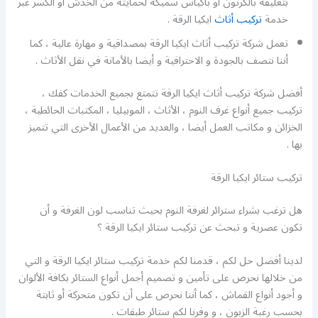
بتغليفه بالكرتون أو بأكياس سميكة لحمايته من الخدش أو الكسر عبر
خدمة
تركيب أثاث
ايكيا الرقة .
تعمل شركة تركيب أثاث ايكيا الرقة بمصداقية و مهارة عالية ، كما
أننا نتصف بالجودة و الاحترافية و أيضا بالأمانة في نقل الأثاث .
أفضل شركة تركيب أثاث ايكيا الرقة تتمتع بجميع الخدمات كفك ،
تركيب جميع أنواع غرف النوم ، الأثاث ، الموبيليا ، المكتبات الحائطية ،
الخزائن و مكاتب العمل أيضا ، والعديد من الأعمال الأخرى التي تتميز
بها .
تركيب ستائر ايكيا الرقة
هل ترغب بشراء سترائر لغرفة النوم بحيث تناسب لون الغرفة و أن
تكون عصرية و تبحث عن تركيب ستائر ايكيا الرقة ؟
لدينا أفضل حل لكم ، قدمنا لكم خدمة تركيب ستائر ايكيا الرقة و التي
من خلالها نحرص على تأمين و تصميم أجمل أنواع الستائر بكافة الألوان
و أجود أنواع القماش ، كما أننا نحرص على أن تكون متحركة أو ثابتة
بحسب رغبة الزبون ، و وفرنا لكم ستائر طبقات .