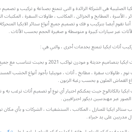
يا الصليبية هي الشركة الرائدة و التي تتمتع بصناعة و تركيب و تصميم ج
ئر ، الأسرة ، المطابخ و الخزائن ، المكاتب ، طاولات السفرة ، المكتبات ال
أننا نقوم أيضا بتركيب و فك و تصميم جميع أنواع ستائر الايكيا المتحركة و 
لأثاث عبر سيارات كبيرة و متوسطة و صغيرة الحجم بحسب الأثاث .
كيب أثاث ايكيا تتمتع بخدمات أخرى ، والتي هي :
صاميم حديثة و مودرن تواكب 2021 و بحيث تتناسب مع جميع الأذواق .
وم ، طاولات سفرة ، مطابخ ، أثاث ، موبيليا بأجود أنواع الخشب المست
ع القماش الملون و بحسب رغبة الزبون .
ايكيا بالكاتالوج حيث يمكنكم اختيار أي نوع أو تصميم أثاث ترغب به و نح
لصور عبر مهندسين ديكور احترافيين .
ب ستائر ايكيا للمنازل ، المكاتب ، الستشفيات ، الشركات و بأي مكان ت
ل مدربين على يد خبراء .
 الخدمة يمكنكم التواصل هاتفيا كما يمكنكم التواصل ايضا على
تركيب أ