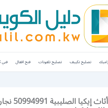
اميك
تصليح تكييف
تصليح تلفونات
فتح اقفال
فني ك
تركيب أثاث إيكيا الصل