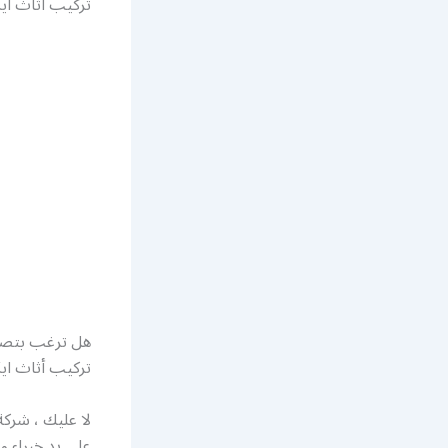
تركيب أثاث ايك
هل ترغب بتصم
تركيب أثاث ايك
لا عليك ، شرك
على يد خبراء و