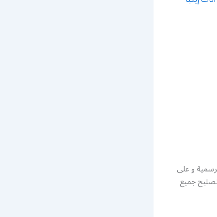
لرسمية و على
 تصليح جميع