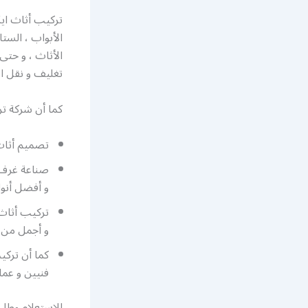
تركيب أثاث ايك
الأبواب ، الستا
الأثاث ، و حتى 
تغليف و نقل ا
كما أن شركة تر
تصميم أثاث ايكيا بت
صناعة غرف ن
و أفضل أنوا
تركيب أثاث 
و أجمل من ا
كما أن تركي
فنيين و عما
للاستعلام وطلب