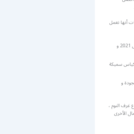
ات أنها تعمل
تركيب أثاث ايكيا الصليبية و تصنيع الأثاث بأحدث التصاميم و بحيث تكون مواكبة ل 2021 و
بأكياس سميكة
جودة و
 غرف النوم ،
مال الأخرى