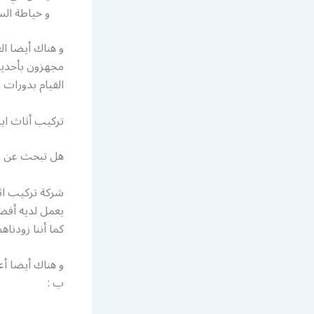
و خياطة الست
و هناك أيضا ال
مجهزون بأحديث
القيام بدورات ت
تركيب أثاث ايك
هل تبحث عن فن
شركة تركيب اثا
يعمل لديه أفضل
كما أننا زودنا
و هناك أيضا أع
ب :