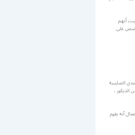
حيث أنهم
نحرضص غلى
ندي الصليبية
 الديكور ،
مال أنه يقوم