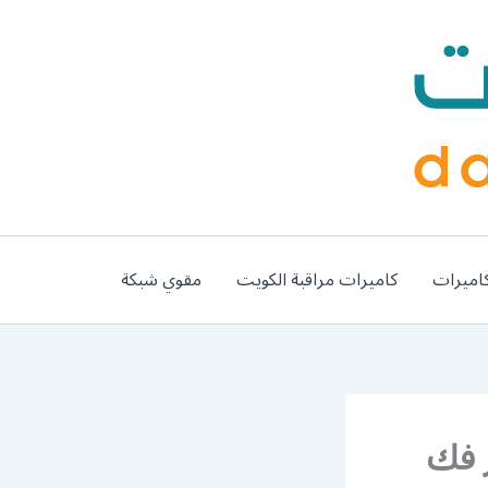
اميرات
كاميرات مراقبة الكويت
مقوي شبكة
يبية 50994991 نجار فك