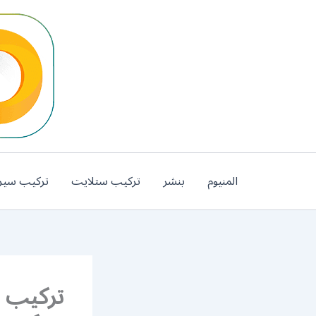
خطي
لى
لمحتوى
المنيوم
بنشر
تركيب ستلايت
تركيب سير