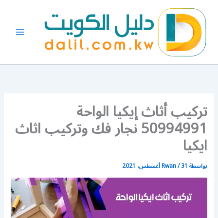
خطي
لى
لمحتوى
تركيب أثاث إيكيا الواحة
50994991 نجار فك وتركيب اثاث
ايكيا
بواسطة
31 أغسطس، 2021
/
Rwan