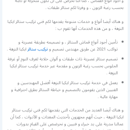
و أجود أنواع القماش ، كما أننا نحرص على أن تكون متحركة أو ثابتة
بحسب رغبة الزبون ، و وفرنا لكم ستائر طبقات .
و هناك أيضا أنواع و خدمات متنوعة يقدمها لكم فني تركيب ستائر ايكيا
النزهة ، و من هذه الخدمات أنها تقوم ب :
تأمين أجود أنواع قماش الستائر ، و تصميمه بطريقة عصرية و
تواكب 2021 عن طريق مهندس تصميم و
تركيب ستائر
ايكيا النزهة .
تصميم ستائر غصرية ذات طبقات و ألوان خلابة لغرف النوم أو غرفة
الجلوس بحسب رغبة الزبون و مقدمة عبر خدمة تركيب ستائر ايكيا
النزهة .
يعمل في خدمة تركيب ستائر ايكيا النزهة أفضل المهندسين و
الفنيين الذين يقومون بالتصميم و خياطة الستائر بطرق احترافية و
مهارة عالية .
و هناك أيضا العديد من الخدمات التي يقدمها لكم فني تركيب ستائر
ايكيا النزهة ، حيث أنهم مجهزون بأحديث المعدات و الأدوات ، كما أن
عمالنا مدربة على يد خبراء و فنيين و نحرضص غلى القيام بدورات