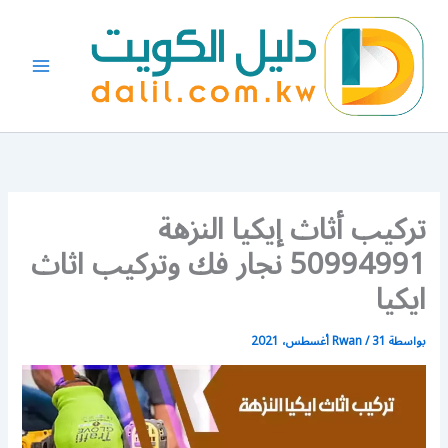
خطي
لى
لمحتوى
تركيب أثاث إيكيا النزهة
50994991 نجار فك وتركيب اثاث
ايكيا
بواسطة
31 أغسطس، 2021
/
Rwan