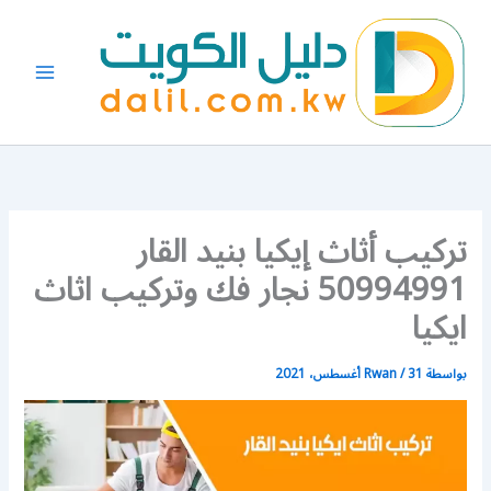
خطي
لى
لمحتوى
تركيب أثاث إيكيا بنيد القار
50994991 نجار فك وتركيب اثاث
ايكيا
بواسطة
31 أغسطس، 2021
/
Rwan