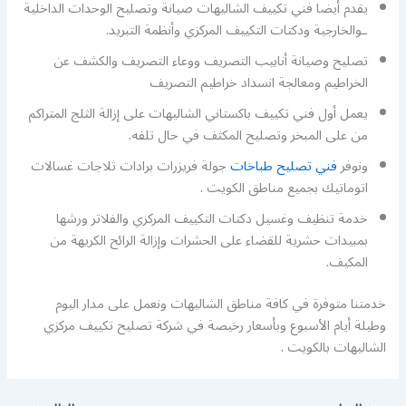
يقدم أيضا فني تكييف الشاليهات صيانة وتصليح الوحدات الداخلية
ـوالخارجية ودكتات التكييف المركزي وأنظمة التبريد.
تصليح وصيانة أنابيب التصريف ووعاء التصريف والكشف عن
الخراطيم ومعالجة انسداد خراطيم التصريف
يعمل أول فني تكييف باكستاني الشاليهات على إزالة الثلج المتراكم
من على المبخر وتصليح المكثف في حال تلفه.
ونوفر
فني تصليح طباخات
جولة فريزرات برادات ثلاجات غسالات
اتوماتيك بجميع مناطق الكويت .
خدمة تنظيف وغسيل دكتات التكييف المركزي والفلاتر ورشها
بمبيدات حشرية للقضاء على الحشرات وإزالة الرائح الكريهة من
المكيف.
خدمتنا متوفرة في كافة مناطق الشاليهات ونعمل على مدار اليوم
وطيلة أيام الأسبوع وبأسعار رخيصة في شركة تصليح تكييف مركزي
الشاليهات بالكويت .