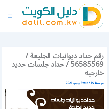
خطي
لى
لمحتوى
رقم حداد ديوانيات الجليعة /
56585569 / حداد جلسات حديد
خارجية
بواسطة
19 يونيو، 2021
/
Rwan