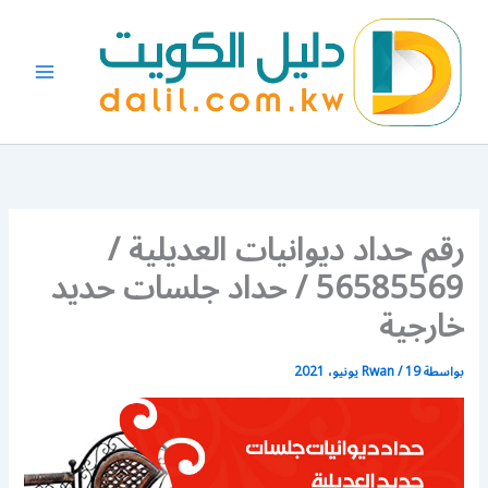
خطي
لى
لمحتوى
رقم حداد ديوانيات العديلية /
56585569 / حداد جلسات حديد
خارجية
بواسطة
19 يونيو، 2021
/
Rwan