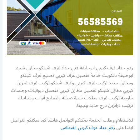
رقم حداد غرف كيربي ابوحليفة فني حداد غرف شينكو مخازن شبره
ابوحليفة بالكويت خدمة تفصيل غرف كيربي تصنيع غرف شينكو
ومخازن حديد تركيب غرف كيربي وغرف شينكو تركيب غرف تخزين
كيربي مخازن شينكو تفصيل مخازن كيربي تفصيل ديوانيات وجلسات
خارجية تركيب غرف مظلات شبرة صيانة وتصليح أبواب وشبابيك
تركيب درابزين درج حديد وغيرها.
للاستعلام وطلب الخدمة يمكنكم التواصل هاتفيا كما يمكنكم التواصل
ايضا على
رقم حداد غرف كيربي الفنطاس