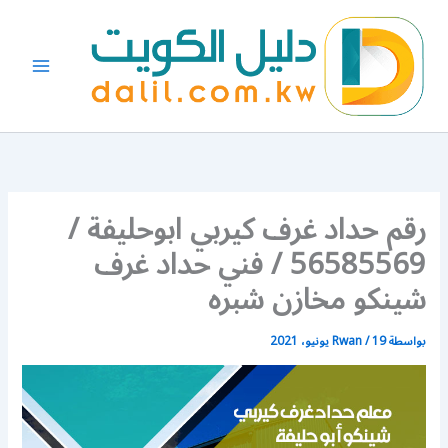
خطي
لى
لمحتوى
رقم حداد غرف كيربي ابوحليفة /
56585569 / فني حداد غرف
شينكو مخازن شبره
بواسطة
19 يونيو، 2021
/
Rwan