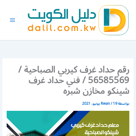
خطي
لى
لمحتوى
رقم حداد غرف كيربي الصباحية /
56585569 / فني حداد غرف
شينكو مخازن شبره
بواسطة
19 يونيو، 2021
/
Rwan