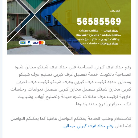
رقم حداد غرف كيربي الصباحية فني حداد غرف شينكو مخازن شبره
الصباحية بالكويت خدمة تفصيل غرف كيربي تصنيع غرف شينكو
ومخازن حديد تركيب غرف كيربي وغرف شينكو تركيب غرف تخزين
كيربي مخازن شينكو تفصيل مخازن كيربي تفصيل ديوانيات وجلسات
خارجية تركيب غرف مظلات شبرة صيانة وتصليح أبواب وشبابيك
تركيب درابزين درج حديد وغيرها.
للاستعلام وطلب الخدمة يمكنكم التواصل هاتفيا كما يمكنكم التواصل
ايضا على
رقم حداد غرف كيربي خيطان