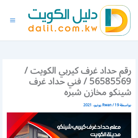
خطي
لى
لمحتوى
رقم حداد غرف كيربي الكويت /
56585569 / فني حداد غرف
شينكو مخازن شبره
بواسطة
19 يونيو، 2021
/
Rwan