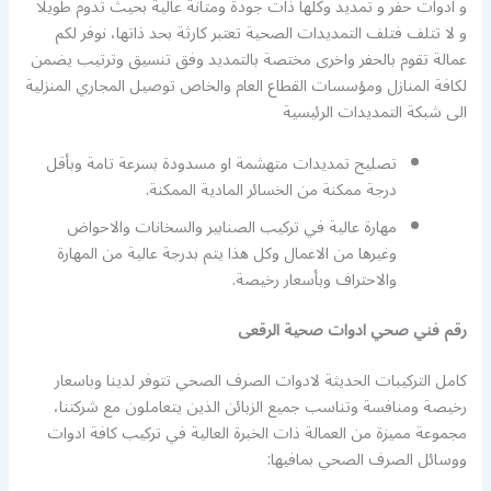
و ادوات حفر و تمديد وكلها ذات جودة ومتانة عالية بحيث تدوم طويلا
و لا تتلف فتلف التمديدات الصحية تعتبر كارثة بحد ذاتها، نوفر لكم
عمالة تقوم بالحفر واخرى مختصة بالتمديد وفق تنسيق وترتيب يضمن
لكافة المنازل ومؤسسات القطاع العام والخاص توصيل المجاري المنزلية
الى شبكة التمديدات الرئيسية
تصليح تمديدات متهشمة او مسدودة بسرعة تامة وبأقل
درجة ممكنة من الخسائر المادية الممكنة.
مهارة عالية في تركيب الصنابير والسخانات والاحواض
وغيرها من الاعمال وكل هذا يتم بدرجة عالية من المهارة
والاحتراف وبأسعار رخيصة.
رقم فني صحي ادوات صحية الرقعى
كامل التركيبات الحديثة لادوات الصرف الصحي تتوفر لدينا وباسعار
رخيصة ومنافسة وتناسب جميع الزبائن الذين يتعاملون مع شركتنا،
مجموعة مميزة من العمالة ذات الخبرة العالية في تركيب كافة ادوات
ووسائل الصرف الصحي بمافيها: