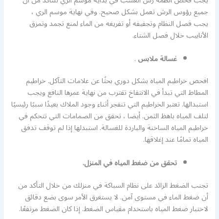
يجب فحص أنظمة رش العشب في بداية موسم الري للتأكد من أن
جميع رؤوس الرش تعمل بشكل صحيح. وفي نهاية موسم الري ،
يجب فصل النظام وتجفيفه أو تفريغه من الماء لمنع تجمد وتمزق
الأنابيب خلال فصل الشتاء.
غسالة ملابس
.
افحص خراطيم المياه بشكل دوري بحثًا عن علامات التآكل. خراطيم
المطاط التي تبدأ في الانتفاخ تقترب من نهاية عمرها النافع ويجب
استبدالها. تعتبر الخراطيم التي تنفجر أثناء وجود الملاك بعيدًا سببًا رئيسيًا
لتلف المياه باهظ الثمن. أيضا ، تحقق من الصمامات التي تتحكم في
خراطيم المياه الساخنة والباردة للغسالة. استبدلها إذا لم توقف تدفق
المياه تمامًا عند إغلاقها.
تحقق من ضغط المياه في المنزل.
تجنب الضغط الزائد على نظام السباكة في منزلك من خلال التأكد من
أن ضغط الماء في مستوى آمن. لا يستغرق الأمر سوى بضع دقائق
لاختبار ضغط المياه باستخدام مقياس الضغط. إذا كان الضغط مرتفعًا.