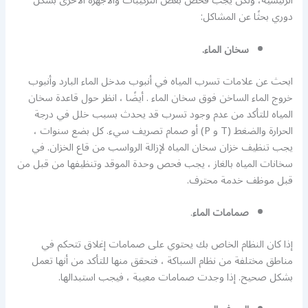
الرئيسية، ولكن يجب فحص بعض التركيبات والأجهزة الأخرى بشكل
دوري بحثًا عن المشاكل:
سخان الماء.
ابحث عن علامات تسرب المياه في أنبوب مدخل الماء البارد وأنبوب
خروج الماء الساخن فوق سخان الماء . أيضًا ، انظر حول قاعدة سخان
المياه للتأكد من عدم وجود تسرب قد يحدث بسبب خلل في درجة
الحرارة والضغط (T و P) أو صمام تصريف سيء. كل بضع سنوات ،
يجب تنظيف خزان سخان المياه لإزالة الرواسب من قاع الخزان. في
سخانات المياه بالغاز ، يجب فحص وحدة الموقد وتنظيفها من قبل من
قبل موظف خدمة محترف.
صمامات الماء
.
إذا كان النظام الخاص بك يحتوي على صمامات إغلاق تتحكم في
مناطق مختلفة من نظام السباكة ، فتحقق منها للتأكد من أنها تعمل
بشكل صحيح. إذا وجدت صمامات معيبة ، فيجب استبدالها.