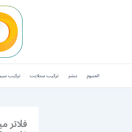
خطي
لى
لمحتوى
المنيوم
بنشر
تركيب ستلايت
تركيب سير