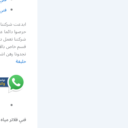
فني
ابدعت شركتنا ف
حرصوا دائما عل
شركتنا تعمل د
قسم خاص بالابح
تجدونا رهن اشا
حليفة
فني فلاتر مياه 