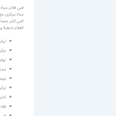
مياه مركزي مع ا
التي اكثر مصا
الفلاتر لتنقية و
تركي
تركي
توفي
تبدي
توصي
تركي
اناب
فلات
فني