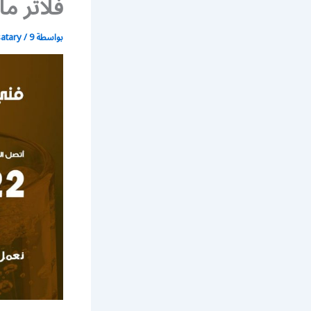
فلاتر ما
بواسطة
9 يوليو، 2020
/
satary