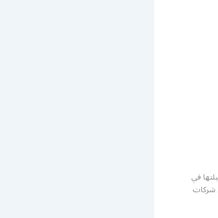
يلتها في
ي شركات