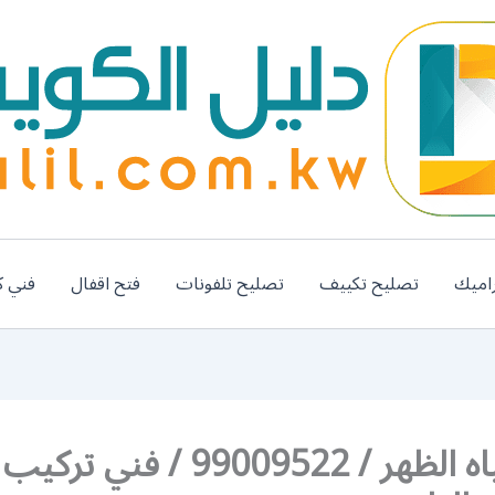
اميك
تصليح تكييف
تصليح تلفونات
فتح اقفال
فني ك
فلاتر مياه الظهر / 99009522 / ف