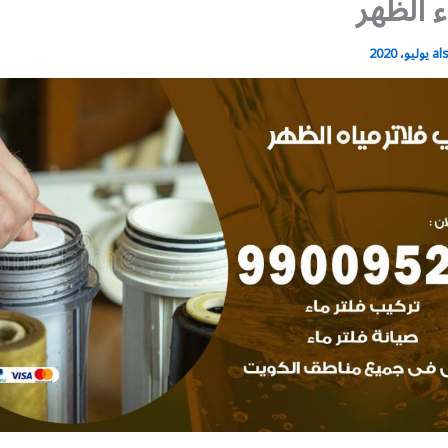
ء الظهر
al