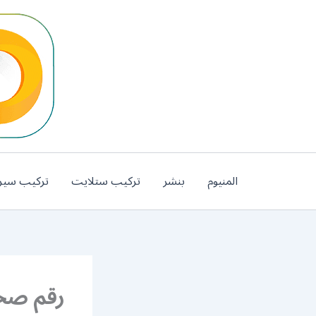
خطي
لى
لمحتوى
المنيوم
بنشر
تركيب ستلايت
تركيب سير