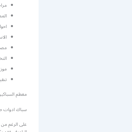
مرا
الم
احوا
الاس
مصا
التخ
موزع
تنقي
معظم السباكين 
سباك ادوات ص
على الرغم من 
البلدية ، فقد 