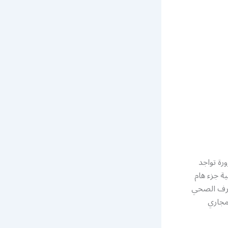
رة تواجد
ة جزء هام
لصرف الصحي
مجاري