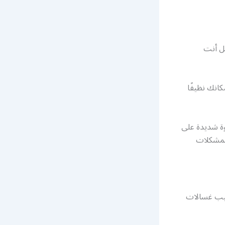
مل أنت
انك نظيفًا
وة شديدة على
المشكلات
يب غسالات