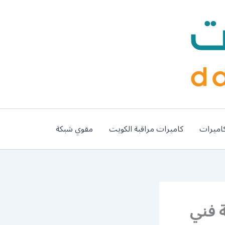
اميرات
كاميرات مراقبة الكويت
مقوي شبكة
ي 66817766 خدمة فني