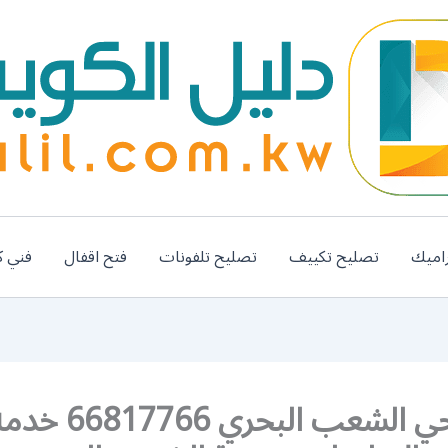
اميك
تصليح تكييف
تصليح تلفونات
فتح اقفال
فني ك
رقم صحي الشعب البحر