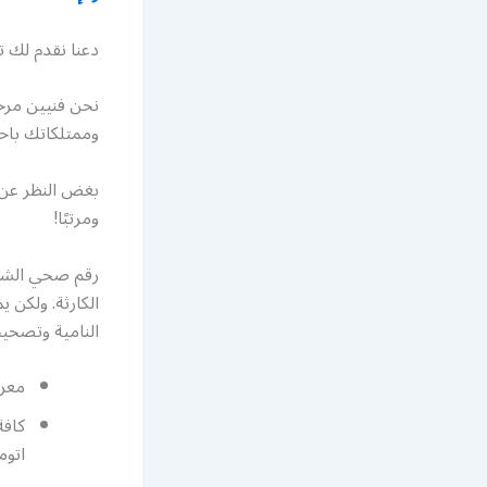
دعنا نقدم لك تق
نحن فنيين مرخ
وممتلكاتك باحت
بغض النظر عن م
ومرتبًا!
رقم صحي الشعب
الكارثة. ولكن
النامية وتصحيح
معرف
كاف
اتوم