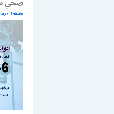
صحي سب
بواسطة
18 مايو، 2020
/
atary