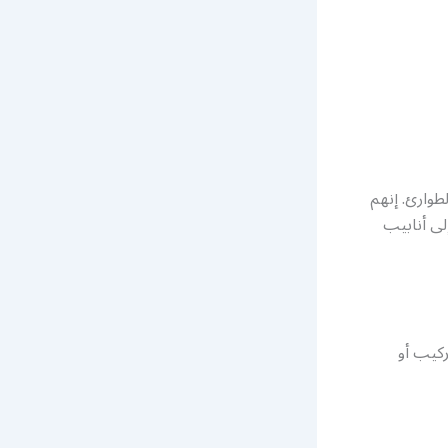
طوارئ. إنهم
ى أنابيب
كيب أو