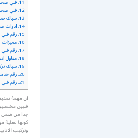
11.
فني صحي 
12.
فني صحي 
13.
سباك صحي
14.
ادوات صح
15.
رقم فني 
16.
مميزات ف
17.
رقم فني ص
18.
مقاول اد
19.
سباك تركيب
20.
رقم خدمة
21.
رقم فني 
ان مهمة تمديد
فنيين مختصين ب
جدا من ضمن كس
كونها عملية مه
وتركيب الانابي