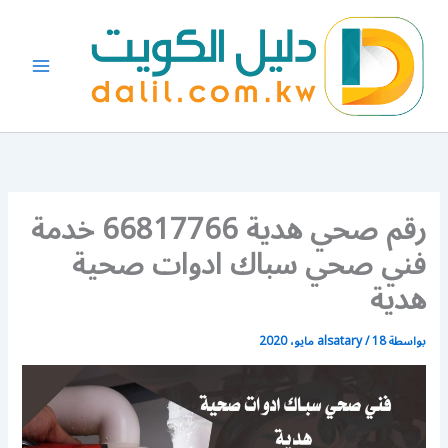
خطي
لى
لمحتوى
رقم صحي هدية 66817766 خدمة
فني صحي سباك ادوات صحية
هدية
بواسطة
18 مايو، 2020
/
alsatary