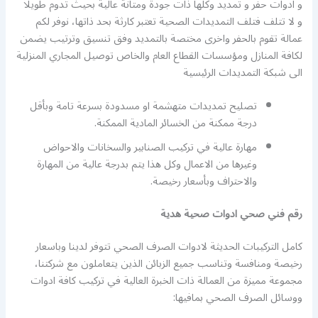
و ادوات حفر و تمديد وكلها ذات جودة ومتانة عالية بحيث تدوم طويلا
و لا تتلف فتلف التمديدات الصحية تعتبر كارثة بحد ذاتها، نوفر لكم
عمالة تقوم بالحفر واخرى مختصة بالتمديد وفق تنسيق وترتيب يضمن
لكافة المنازل ومؤسسات القطاع العام والخاص توصيل المجاري المنزلية
الى شبكة التمديدات الرئيسية
تصليح تمديدات متهشمة او مسدودة بسرعة تامة وبأقل
درجة ممكنة من الخسائر المادية الممكنة.
مهارة عالية في تركيب الصنابير والسخانات والاحواض
وغيرها من الاعمال وكل هذا يتم بدرجة عالية من المهارة
والاحتراف وبأسعار رخيصة.
رقم فني صحي ادوات صحية هدية
كامل التركيبات الحديثة لادوات الصرف الصحي تتوفر لدينا وباسعار
رخيصة ومنافسة وتناسب جميع الزبائن الذين يتعاملون مع شركتنا،
مجموعة مميزة من العمالة ذات الخبرة العالية في تركيب كافة ادوات
ووسائل الصرف الصحي بمافيها: