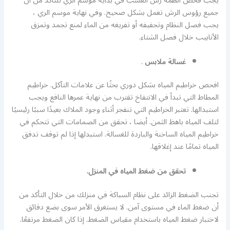
يجب فحص أنظمة رش العشب في بداية موسم الري للتأكد من أن
جميع رؤوس الرش تعمل بشكل صحيح. وفي نهاية موسم الري ،
يجب فصل النظام وتجفيفه أو تفريغه من الماء لمنع تجمد وتمزق
الأنابيب خلال فصل الشتاء.
غسالة ملابس
.
افحص خراطيم المياه بشكل دوري بحثًا عن علامات التآكل. خراطيم
المطاط التي تبدأ في الانتفاخ تقترب من نهاية عمرها النافع ويجب
استبدالها. تعتبر الخراطيم التي تنفجر أثناء وجود الملاك بعيدًا سببًا رئيسيًا
لتلف المياه باهظ الثمن. أيضا ، تحقق من الصمامات التي تتحكم في
خراطيم المياه الساخنة والباردة للغسالة. استبدلها إذا لم توقف تدفق
المياه تمامًا عند إغلاقها.
تحقق من ضغط المياه في المنزل.
تجنب الضغط الزائد على نظام السباكة في منزلك من خلال التأكد من
أن ضغط الماء في مستوى آمن. لا يستغرق الأمر سوى بضع دقائق
لاختبار ضغط المياه باستخدام مقياس الضغط. إذا كان الضغط مرتفعًا.