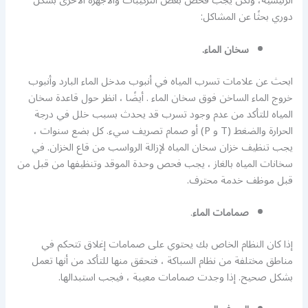
الرئيسية، ولكن يجب فحص بعض التركيبات والأجهزة الأخرى بشكل
دوري بحثًا عن المشاكل:
سخان الماء.
ابحث عن علامات تسرب المياه في أنبوب مدخل الماء البارد وأنبوب
خروج الماء الساخن فوق سخان الماء . أيضًا ، انظر حول قاعدة سخان
المياه للتأكد من عدم وجود تسرب قد يحدث بسبب خلل في درجة
الحرارة والضغط (T و P) أو صمام تصريف سيء. كل بضع سنوات ،
يجب تنظيف خزان سخان المياه لإزالة الرواسب من قاع الخزان. في
سخانات المياه بالغاز ، يجب فحص وحدة الموقد وتنظيفها من قبل من
قبل موظف خدمة محترف.
صمامات الماء
.
إذا كان النظام الخاص بك يحتوي على صمامات إغلاق تتحكم في
مناطق مختلفة من نظام السباكة ، فتحقق منها للتأكد من أنها تعمل
بشكل صحيح. إذا وجدت صمامات معيبة ، فيجب استبدالها.