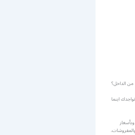
من الداخل؟
اجدك اينما
وبأسعار
والمفروشات.