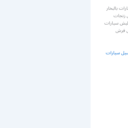
ات بالبخار
 زنجات
وليش سيارات
ل فرش
يل سيارات