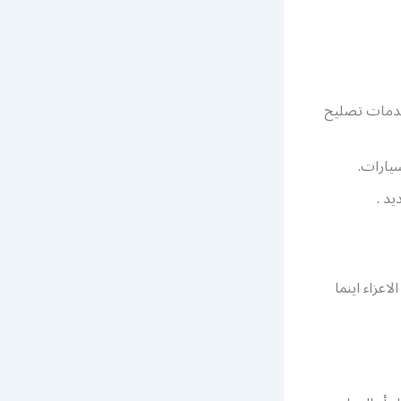
خدمات تصليح
يارات.
عزاء اينما