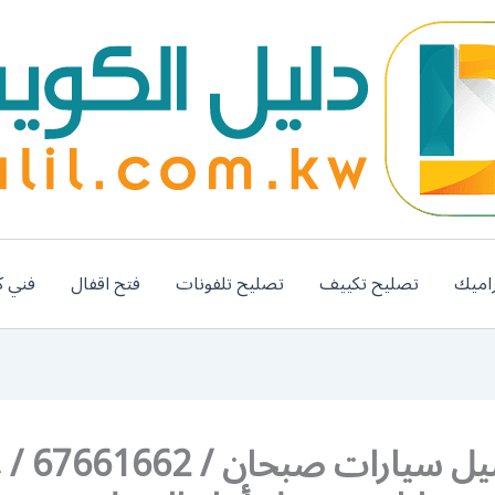
اميك
تصليح تكييف
تصليح تلفونات
فتح اقفال
فني ك
رقم غسيل سي