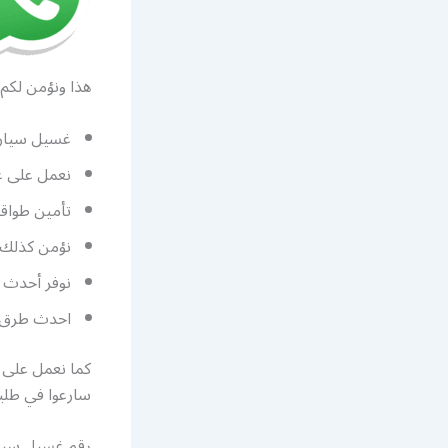
هذا ونؤمن لكم 
غسيل سيارات متنقل 24 ساعة تأتيكم اينما 
نعمل على غ
تأمين طواق
نؤمن كذلك 
نوفر أحدث ا
احدث طرق غس
كما نعمل على 
سارعوا في طلبن
رقم غسيل سيا