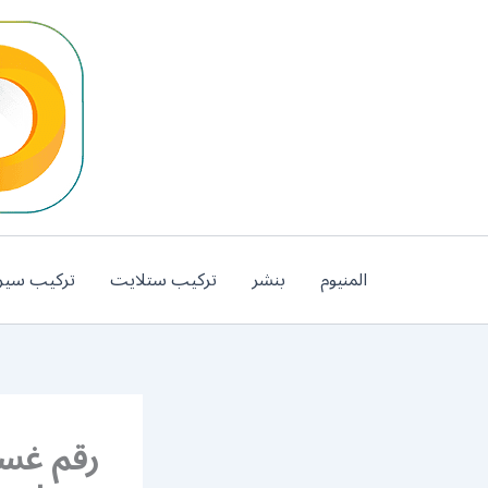
خطي
لى
لمحتوى
المنيوم
بنشر
تركيب ستلايت
تركيب سير