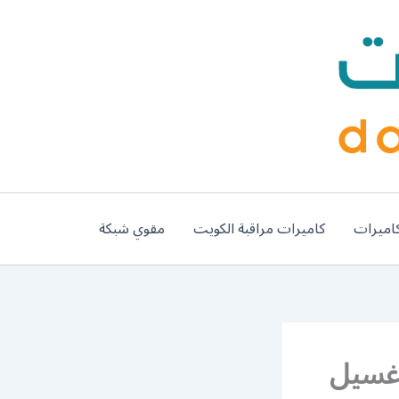
اميرات
كاميرات مراقبة الكويت
مقوي شبكة
ارات صبحان / 67661662 / غسيل