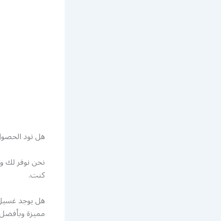
هل تود الحصول
نحن نوفر لك و
كنت.
هل يوجد غسيل س
مميزة وبأفضل أ