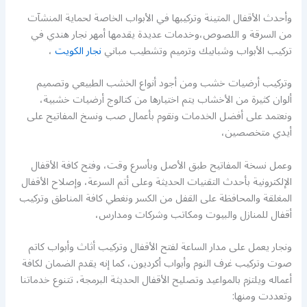
وأحدث الأقفال المتينة وتركيبها في الأبواب الخاصة لحماية المنشآت
من السرقة و اللصوص،وخدمات عديدة يقدمها أمهر نجار هندي في
تركيب الأبواب وشبابيك وترميم وتشطيب مباني
نجار الكويت
،
وتركيب أرضيات خشب ومن أجود أنواع الخشب الطبيعي وتصميم
ألوان كثيرة من الأخشاب يتم اختيارها من كتالوج أرضيات خشبية،
ونعتمد على أفضل الخدمات ونقوم بأعمال صب ونسخ المفاتيح على
أيدي متخصصين،
وعمل نسخة المفاتيح طبق الأصل وبأسرع وقت، وفتح كافة الأقفال
الإلكترونية بأحدث التقنيات الحديثة وعلى أتم السرعة، وإصلاح الأقفال
المغلقة والمحافظة على القفل من الكسر ونغطي كافة المناطق وتركيب
أقفال للمنازل والبيوت ومكاتب وشركات ومدارس،
ونجار يعمل على مدار الساعة لفتح الأقفال وتركيب أثاث وأبواب كاتم
صوت وتركيب غرف النوم وأبواب أكرديون، كما إنه يقدم الضمان لكافة
أعماله ويلتزم بالمواعيد وتصليح الأقفال الحديثة البرمجة، تتنوع خدماتنا
وتعددت ومنها: