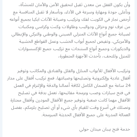
وأن يكون القفل من معدن ثقيل لتحقيق الأمن والأمان للمنشآة،
وبأعلى جودة ومهارة وسرعة في الأداء، وبأسعار لا تقبل المنافسة مع
أرخص نجار في الكويت لفك وتركيب وصيانة الأثاث ايكيا بجميع أنواعه
من غرف نوم وخزائن ودواليب وطاولات وكنت وكراسي ومكتبات
لصيانة جميع أنواع الأثاث المنزلي الصيني والوطني والتركي والإيطالي
والأمريكي، وتفيص لجميع أبواب الخشب وعمل القواطع الخشبية
والديكورات وجميع أنواع الستندات مع تركيب جميع الإكسسوارات
للمنزل وللتحف، بأحدث الأجهزة المتطورة،
وتركيب الأقفال للأبواب المنازل والفلل والفنادق والمكاتب وتوفير
أقفال عادية وإلكترونية وتصليحها وصيانتها، فمع تركيب أقفال على مدار
24 ساعة مع الضمان الكامل لكافة أعمالنا والدقة والإلتزام في العمل
في فتح سيارات وصب وبرمجة مفاتيحها، نعمل بدقة في تصليح
الأقفال مهما كانت صعبة وتوفير جميع الأقفال المودرن وأقفال ممتازة
ونصلك في أسرع وقت للقيام بأي شيء أو أي تصليح يلزمكم، بفضل
العمالة المدربة على جميع الأقفال الحديثة المبرمجة.
خدمة فتح بيبان ميدان حولي