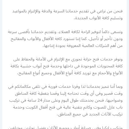
فنحن من نراعي في تقديم خدماتنا السرعة والدقة والإلتزام بالمواعيد
وتسليم كافة الأبواب الجديدة،
ونسعى دائماً لتوفير الراحة لكافة العملاء، وتقديم خدماتنا بأقصى سرعة
ودون تأخير أو تأجيل، كما إننا نستورد كافة الأقفال والأبواب والمفاتيح
من أهم الشركات العالمية المعروفة بجودة إنتاجها،
ونوفر خدمات فتح خزانة تجوري مع الإلتزام في الأمانة والحفاظ على
كافة المحتويات الموجودة في داخلها وخدمة فتح أبواب خشبية بكافة
الأنواع والأحجام مع توريد كافة أنواع الأقفال وجميع أنواع المفاتيح،
وبما أننا نتميز بخدماتنا لذا وفرنا خدمات فورية في تلقي مكالماتكم في
وقت قصير وفي أي وقت تحتاجه إلينا وقمنا بتغطية كافة المناطق
وضواحيها، فنحن بخدمتك طوال اليوم وعلى مدار 24 ساعة في تركيب
باب عازل للصوت وكاتم بتقنية عالية في فتح أقفال الكويت وخدمة
تركيب الأثاث الجديد في جميع المناطق،
وتركيب ايكيا وفني صيانة أبواب وجميع الأثاث بفضل نجارين مختلفين