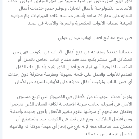
لدى فريق عمل مكون من نخبة متميزة من أمهر النجارين يتبعون أحدث
الأساليب التكنولوجية بأعمال النجارة، وتوفير جميع خدمات أعمال
النجارة على مدار 24 ساعة بأسعار مناسبة لكافة الميزانيات والإحترافية
المهنية لصيانة الأبواب المكسورة والسرعة والأمانة في عملنا.
فني فتح مفاتيح اقفال ابواب ميدان حولي
خدماتنا عديدة ومتنوعة في فتح أقفال الأبواب في الكويت فهي من
المشاكل التي تنتشر بكثرة عند فقد مفتاح الباب الخاص بالمنزل أو
المكتب، لذا وفرنا أمهر نجار فتح أقفال الذي يقوم بأعمال فك القفل
القديم للأبواب والعمل على فتحه بسهولة وبطريقة محترفة دون إحداث
أي ضرر بالباب وتركيب أقفال حديثة على الأبواب للمزيد من الأمان،
ونوفر أحدث النوعيات من الأقفال في الكمبيوتر التي ترفع مستوى
الأمان في أسرتك بجانب سرعة الاستجابة لكافة العملاء الذين تعرضوا
بفقدان مفاتيحهم أو سرقتها لنقوم بتغيير الأقفال بآخرى جديدة وأصلية
ومن أفضل الماركات، ومع فني نجار في الكويت خبير وتستطيع أن
تطمئن عند تعاملك معه لإنه بارع في إنجاز أي مهمة موكلة له والانتهاء
بأفضل نتيجة ومن خدماته: