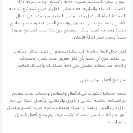
النوم والسفرة للتصاميم عصرية جذابة وتصنيع أبواب سميكة عازلة
الأصوات الداخلة والخارجة، فعند عطل القفل أو ضياع المفاتيح الخاصة
بك ما عليك ألا التواصل معنا لنرسل لك نجار متخصص في أعمال
الأقفال والمفاتيح، بأعلى مستوى وإصلاح العطل فيه وتصميم مفاتيح
جديدة ومعالجة الصدأ وتآكل المفاتيح مع إعادة صب المفاتيح بصورة
متقنة وبسعر مميز لكافة العملاء،
فمن خلال الثقة والأمانة في عملنا تستطيع أن تترك المكان وتذهب
إلى عملك دون أن تشعر بأي قلق ففريق عملنا شعاره المصداقية
والأمانة مما يجعلك تطمئن على كافة ممتلكاتك وأشيائك الخاصة.
نجار فتح أقفال ميدان حولي
تتعدد خدماتنا بالكويت في الأقفال والمفاتيح وخدمات صب مفاتيح
ذو الصناعة العالمية الياباني والكوري والإيطالي، وأفضل شركة في فتح
أقفل باب المنزل والفيلا أو الشركة بمعدات عالمية حديثة الصنع وبفضل
أمهر نجار أثاث، تشمل خدماته تركيب غرف نوم وفتح أقفال المنازل
والسيارات،