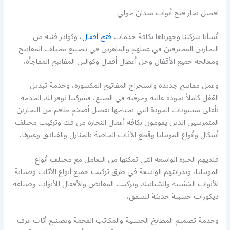
افضل نجار فتح أبواب ميدان حولي
أنشأنا شركتنا وجهزناها بكافة خدمات
فتح أقفال
، وكوادر فنية من
النجارين المحترفين في عملهم والماهرين في تصنيع مختلف المفاتيح
ومعالجة جميع الأقفال وحل أعطال أقفال وكوالين المفاتيح المفاجأة،
وعمل مفاتيح جديدة واستخراج المفاتيح المكسورة، وخدمة تبديل
القفل كاملاً بجودة عالية وحرفية في الصنع، فشركتنا توفر لك الخدمة
بأعلى مستويات الجودة التي تحتاجها بفضل أضخم طاقم من النجارين
المتمرسين الذين يقومون بكافة أعمال النجارة من فك وتركيب مختلف
أشكال وأنواع الموبيليا وقطع الأثاث الخاصة بالمنازل والفنادق وغيرها،
فلديهم الخبرة الواسعة التي تمكنها من التعامل مع مختلف أنواع
الموبيليا، وبدرايتهم الواسعة في طرق تركيب جميع أنواع الأثاث وصيانة
الأبواب الخشبية والشبابيك وتركيب المقابض والأقفال للأبواب وصناعة
ديكورات خشبية حديثة للشقق،
وخدمة تصميم المطابخ الخشبية والمكاتب الفخمة وتصنيع أثاث غرف