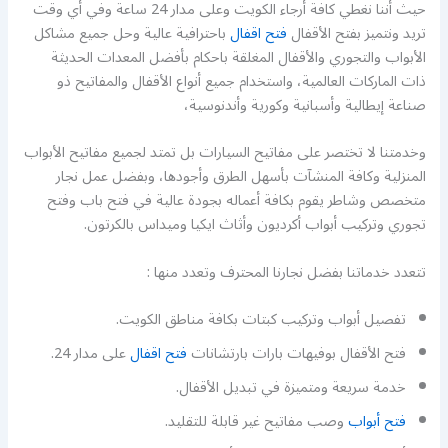
حيث أننا نغطي كافة أرجاء الكويت وعلى مدار 24 ساعة وفي أي وقت
تريد ونتميز بفتح الأقفال
فتح اقفال
باحترافية عالية وحل جميع مشاكل
الأبواب والتجوري والأقفال المغلقة باحكام بأفضل المعدات الحديثة
ذات الماركات العالمية، واستخدام جميع أنواع الأقفال والمفاتيح ذو
صناعة إيطالية وأسبانية وكورية وأندنوسية،
وخدمتنا لا تختصر على مفاتيح السيارات بل تمتد لجميع مفاتيح الأبواب
المنزلية وكافة المنشآت بأسهل الطرق وأجودها، وبفضل عمل نجار
متخصص وشاطر يقوم بكافة أعماله بجودة عالية في فتح باب وفتح
تجوري وتركيب أبواب أكرديون وأثاث ايكيا وميداس بالكرتون.
تتعدد خدماتنا بفضل نجارنا المحترف وتعدد منها :
تفصيل أبواب وتركيب كبتات بكافة مناطق الكويت.
فتح الأقفال بوفيهات بارات بارتشانات
فتح اقفال
على مدار 24.
خدمة سريعة ومتميزة في تبديل الأقفال.
فتح أبواب
وصب مفاتيح غير قابلة للتقليد.