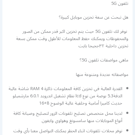
تلفون 5G
هل تبحث عن سعة تخزين موبايل كبيرة؟
نوفر لك تلفون 5G حيث يتم تخزين اكبر قدر ممكن من الصور
والمحفوظات ويمكنك حفظ المعلومات للأطول وقت ممكن بسعة
تخزين داخلية ٣٢ججيجا بايت
ماهي مواصفات تلفون 5G؟
مواصفاته عديدة ومتنوعة منها
القدرة العالية في تخزين كافة المعلومات ذاكرة RAM 4 شاشة عالية
الدقة5.3 بوصة من نوع lcd نظام تشغيل اندرويد 6.0.1 مارشميلو
حديث كاميرا أمامية وخلفية عالية الوضوح 8+16
لدينا محل متخصص تصليح تلفونات الزور لتصليح وصيانة كافة
أنواع الموبايلات منها سامسونغ وهواوي وايفون
نوفر محلات تلفونات اثناء الحظر يمكنك التواصل معنا بأي وقت