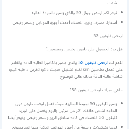
شئت
نوفر لكم ارخص جوال 5G والذي يتميز بالجودة العالية
أسعارنا مميزة.. ونورد للعملاء أحدث أجهزة الموبايل وبسعر رخيص
ارخص تليفون 5G
هل تود الحصول على تلفون رخيص ومضمون؟
نقدم لك
ارخص تليفون 5G
والذي يتميز بالكاميرا العالية الدقة والقادر
على تحمل بطاقتين sim نظام تشغيل حديث ذاكرة تخزين داخلية كبيرة
شاشة عالية الدقة مايك عالي الوضوح
ماهي ميزات ارخص تليفون 5G؟
يتميز تليفون 5G بجودة البطارية حيث تعمل لوقت طويل دون
الحاجة لشحن هاتفك اكثر من مرتين باليوم ونعمل على توريد
تليفون 5G للعملاء في كافة مناطق الزور وبسعر رخيص ونوفر أيضا
لدينا تشكيلات واسعة من أجهزة الهواتف الذكية منها السامسونج