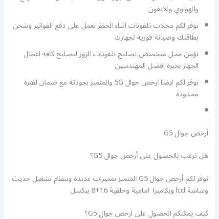
والهواوي والايفون
نوفر لكم محلات تلفونات اثناء الحظر نعمل على دفع الفواتير وشحن
بطاقتك وصيانة فورية لجهازك
نؤمن محل متخصص تصليح تلفونات الزور لتصليح كافة اعطال
الجهاز بخبرة افضل المهندسين
نوفر لكم ايضا ارخص جوال 5G والمتميز بجودته مع ضمان لفترة
محدودة
أرخص جوال G5
هل ترغب بالحصول على أرخص جوال G5؟
نوفر لكم أرخص حوال G5 المتميز بمميزات عديدة وبنظام تشغيل حديث
وشاشة lcd وبكاميرا امامية وخلفية 16+8 بيكسل
كيف يمكنكم الحصول على ارخص جوال G5؟