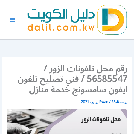
خطي
لى
لمحتوى
رقم محل تلفونات الزور /
56585547 / فني تصليح تلفون
ايفون سامسونج خدمة منازل
بواسطة
28 يونيو، 2021
/
Rwan