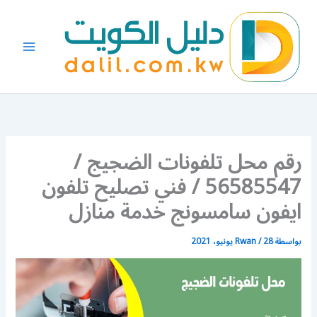
خطي
لى
لمحتوى
رقم محل تلفونات الضجيج /
56585547 / فني تصليح تلفون
ايفون سامسونج خدمة منازل
بواسطة
28 يونيو، 2021
/
Rwan