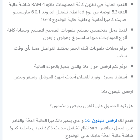
القدرة العالية في تخزين كافة المعلومات ذاكرة RAM 4 شاشة عالية
الدقة5.3 بوصة من نوع lcd نظام تشغيل اندرويد 6.0.1 مارشميلو
حديث كاميرا أمامية وخلفية عالية الوضوح 8+16
لدينا محل متخصص تصليح تلفونات الضجيج لتصليح وصيانة كافة
أنواع الموبايلات منها سامسونغ وهواوي وايفون
نوفر محلات تلفونات اثناء الحظر يمكنك التواصل معنا بأي وقت
شئت
نوفر لكم ارخص جوال 5G والذي يتميز بالجودة العالية
أسعارنا مميزة.. ونورد للعملاء أحدث أجهزة الموبايل وبسعر رخيص
ارخص تليفون 5G
هل تود الحصول على تلفون رخيص ومضمون؟
نقدم لك
ارخص تليفون 5G
والذي يتميز بالكاميرا العالية الدقة والقادر
على تحمل بطاقتين sim نظام تشغيل حديث ذاكرة تخزين داخلية كبيرة
شاشة عالية الدقة مايك عالي الوضوح