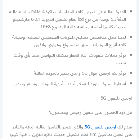
القدرة العالية في تخزين كافة المعلومات ذاكرة RAM 4 شاشة عالية
الدقة5.3 بوصة من نوع lcd نظام تشغيل اندرويد 6.0.1 مارشميلو
حديث كاميرا أمامية وخلفية عالية الوضوح 8+16
لدينا محل متخصص تصليح تلفونات الفنيطيس لتصليح وصيانة
كافة أنواع الموبايلات منها سامسونغ وهواوي وايفون
نوفر محلات تلفونات اثناء الحظر يمكنك التواصل معنا بأي وقت
شئت
نوفر لكم ارخص جوال 5G والذي يتميز بالجودة العالية
أسعارنا مميزة.. ونورد للعملاء أحدث أجهزة الموبايل وبسعر رخيص
ارخص تليفون 5G
هل تود الحصول على تلفون رخيص ومضمون؟
نقدم لك
ارخص تليفون 5G
والذي يتميز بالكاميرا العالية الدقة والقادر
على تحمل بطاقتين sim نظام تشغيل حديث ذاكرة تخزين داخلية كبيرة