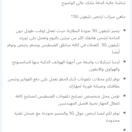
شاشة عالية الدقة مايك عالي الوضوح
ماهي ميزات ارخص تليفون 5G؟
يتميز تليفون 5G بجودة البطارية حيث تعمل لوقت طويل دون
الحاجة لشحن هاتفك اكثر من مرتين باليوم ونعمل على توريد
تليفون 5G للعملاء في كافة مناطق الفنيطيس وبسعر رخيص ونوفر
أيضا
لدينا تشكيلات واسعة من أجهزة الهواتف الذكية منها السامسونج
والهواوي والايفون
نوفر لكم محلات تلفونات اثناء الحظر نعمل على دفع الفواتير وشحن
بطاقتك وصيانة فورية لجهازك
نؤمن محل متخصص تصليح تلفونات الفنيطيس لتصليح كافة
اعطال الجهاز بخبرة افضل المهندسين
نوفر لكم ايضا ارخص جوال 5G والمتميز بجودته مع ضمان لفترة
محدودة