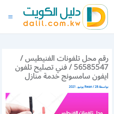
خطي
لى
لمحتوى
رقم محل تلفونات الفنيطيس /
56585547 / فني تصليح تلفون
ايفون سامسونج خدمة منازل
بواسطة
28 يونيو، 2021
/
Rwan