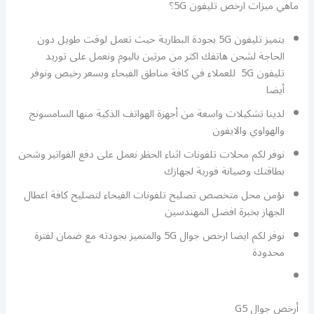
ماهي ميزات ارخص تليفون 5G؟
يتميز تليفون 5G بجودة البطارية حيث تعمل لوقت طويل دون
الحاجة لشحن هاتفك اكثر من مرتين باليوم ونعمل على توريد
تليفون 5G للعملاء في كافة مناطق الفيحاء وبسعر رخيص ونوفر
أيضا
لدينا تشكيلات واسعة من أجهزة الهواتف الذكية منها السامسونج
والهواوي والايفون
نوفر لكم محلات تلفونات اثناء الحظر نعمل على دفع الفواتير وشحن
بطاقتك وصيانة فورية لجهازك
نؤمن محل متخصص تصليح تلفونات الفيحاء لتصليح كافة اعطال
الجهاز بخبرة افضل المهندسين
نوفر لكم ايضا ارخص جوال 5G والمتميز بجودته مع ضمان لفترة
محدودة
أرخص جوال G5