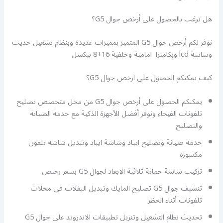
هل ترغب بالحصول على أرخص جوال G5؟
نوفر لكم أرخص حوال G5 المتميز بمميزات عديدة وبنظام تشغيل حديث
وشاشة lcd وبكاميرا امامية وخلفية 16+8 بيكسل
كيف يمكنكم الحصول على ارخص جوال G5؟
يمكنكم الحصول على أرخص جوال G5 من محل متخصص تصليح
تلفونات الفيحاء ونوفر أفضل الأجهزة الذكية مع خدمة الصيانة
والتصليح
خدمة صيانة وتصليح ايباد وشاشة ايباد وتبديل شاشة تلفون
مكسورة
تركيب شاشة حماية ثلاثية الابعاد لجوال G5 بسعر رخيص
تنشيف جوال G5 تصليح المايك وتبديل البفلات في محلات
تلفونات أثناء الحظر
تحديث نظام التشغيل وتنزيل تطبيقات الاندرويد على جوال G5