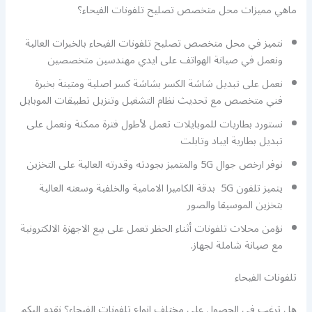
ماهي مميزات محل متخصص تصليح تلفونات الفيحاء؟
نتميز في محل متخصص تصليح تلفونات الفيحاء بالخبرات العالية
ونعمل في صيانة الهواتف على ايدي مهندسين متخصصين
نعمل على تبديل شاشة الكسر بشاشة كسر اصلية ومتينة بخبرة
فني متخصص مع تحديث نظام التشغيل وتنزيل تطبيقات الموبايل
نستورد بطاريات للموبايلات تعمل لأطول فترة ممكنة ونعمل على
تبديل بطارية ايباد وتابلت
نوفر ارخص جوال 5G والمتميز بجودته وقدرته العالية على التخزين
يتميز تلفون 5G بدقة الكاميرا الامامية والخلفية وسعته العالية
بتخزين الموسيقا والصور
نؤمن محلات تلفونات أثناء الحظر تعمل على بيع الاجهزة الالكترونية
مع صيانة شاملة لجهاز.
تلفونات الفيحاء
هل ترغب في الحصول على مختلف انواع تلفونات الفيحاء؟ نقدم اليكم