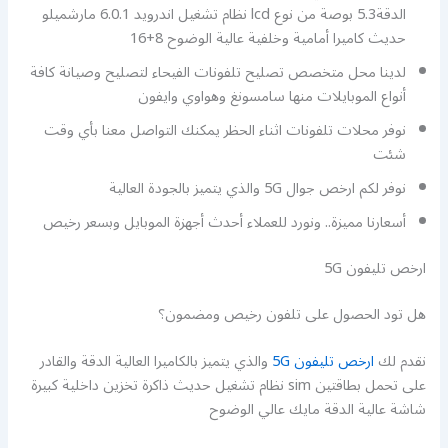
الدقة5.3 بوصة من نوع lcd نظام تشغيل اندرويد 6.0.1 مارشميلو
حديث كاميرا أمامية وخلفية عالية الوضوح 8+16
لدينا محل متخصص تصليح تلفونات الفيحاء لتصليح وصيانة كافة
أنواع الموبايلات منها سامسونغ وهواوي وايفون
نوفر محلات تلفونات اثناء الحظر يمكنك التواصل معنا بأي وقت
شئت
نوفر لكم ارخص جوال 5G والذي يتميز بالجودة العالية
أسعارنا مميزة.. ونورد للعملاء أحدث أجهزة الموبايل وبسعر رخيص
ارخص تليفون 5G
هل تود الحصول على تلفون رخيص ومضمون؟
نقدم لك
ارخص تليفون 5G
والذي يتميز بالكاميرا العالية الدقة والقادر
على تحمل بطاقتين sim نظام تشغيل حديث ذاكرة تخزين داخلية كبيرة
شاشة عالية الدقة مايك عالي الوضوح