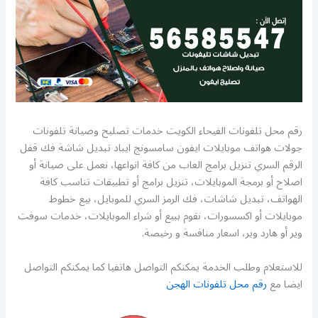
رقم محل تلفونات الفيحاء الكويت خدمات تصليح وصيانة تلفونات
جولات هواتف موبايلات ايفون سامسونج ايباد تبديل شاشة فك قفل
الرقم السري تنزيل برامج العاب من كافة انواعها، نعمل على صيانة أو
اصلاح أو برمجة الموبايلات، تنزيل برامج أو تطبيقات تناسب كافة
الهواتف، تبديل شاشات، فك الرمز السري للموبايل، بيع خطوط
موبايلات أو اكسسورات، نقوم ببيع أو شراء الموبايلات، خدمات سوفت
وير أو هارد وير، اسعار منافسة و رخيصة.
للاستعلام وطلب الخدمة يمكنكم التواصل هاتفيا كما يمكنكم التواصل
ايضا مع
رقم محل تلفونات الهجن