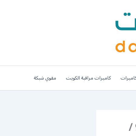
اميرات
كاميرات مراقبة الكويت
مقوي شبكة
رقم مقوي شبكة 5g الفردوس / 99384888 /