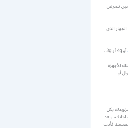
 حين تتعرض
لجهاز الذي
أو 4g أو 3g .
لك الأجهزة
ال أو
ك المقوي يقوم بتزويدك بكل
ياجاتك، ويعد
 مصنعك فأنت