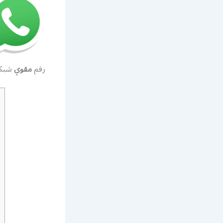
رقم
مقوي
شبكة 5g ال