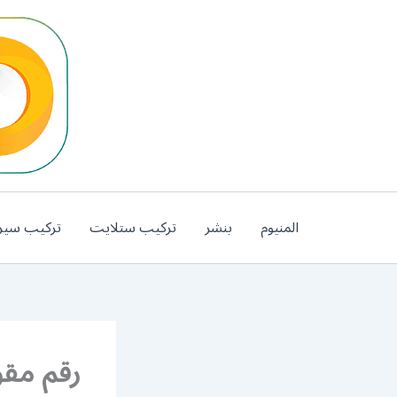
خطي
لى
لمحتوى
المنيوم
بنشر
تركيب ستلايت
تركيب سير