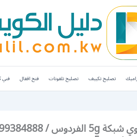
اميك
تصليح تكييف
تصليح تلفونات
فتح اقفال
فني ك