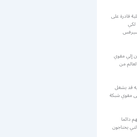
ية قادرة على
لكي
 سيرفس
ن إلي مقوي
عالم من
به قد يشغل
إلى مقوي شبكة
م دائما
تي يحتاجون