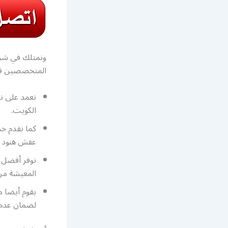
ونمتلك في شرك
المتخصصين في 
نعمد على ن
الكويت.
كما نقدم خد
عفش هنود ا
نوفر أفضل ا
المعيشة من
يقوم أيضا 
لضمان عدم 