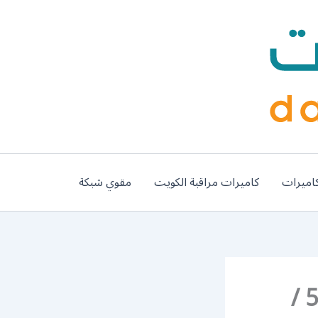
اميرات
كاميرات مراقبة الكويت
مقوي شبكة
رقم نقل عفش هندي الفردوس / 50994991 /