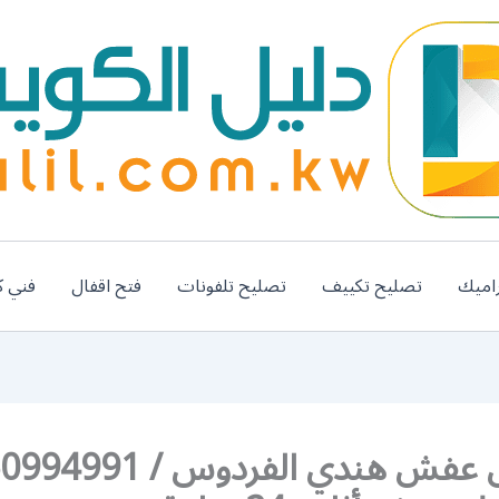
اميك
تصليح تكييف
تصليح تلفونات
فتح اقفال
فني ك