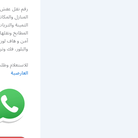
رقم نقل عفش ه
المنازل والمك
الثمينة والثري
المطابخ ونقله
آمن و هاف لور
والبلور، فك و
للاستعلام وطلب
العارضية