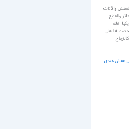
عفش والأثاث
ئر والقطع
يكيا، فك
 مخصصة لنقل
الزجاج
ل عفش هندي