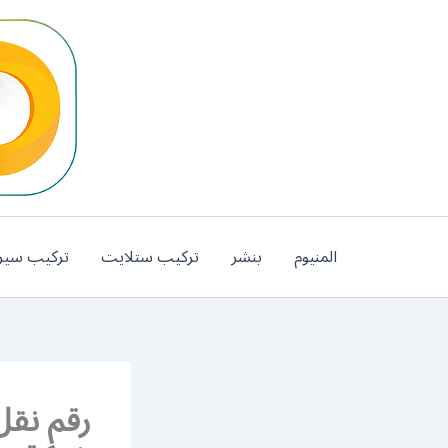
خطي
لى
لمحتوى
المنيوم
بنشر
تركيب ستلايت
تركيب سير