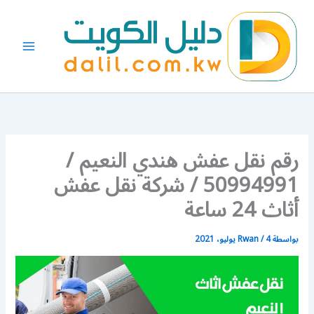
خطي
لى
لمحتوى
رقم نقل عفش هندي النعيم /
50994991 / شركة نقل عفش
أثاث 24 ساعة
بواسطة
4 يوليو، 2021
/
Rwan