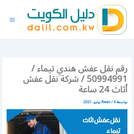
خطي
لى
لمحتوى
رقم نقل عفش هندي تيماء /
50994991 / شركة نقل عفش
أثاث 24 ساعة
بواسطة
4 يوليو، 2021
/
Rwan