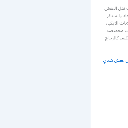
ت نقل العفش
د والستائر
اث الايكيا،
ارات مخصصة
كسر كالزجاج
ل عفش هندي