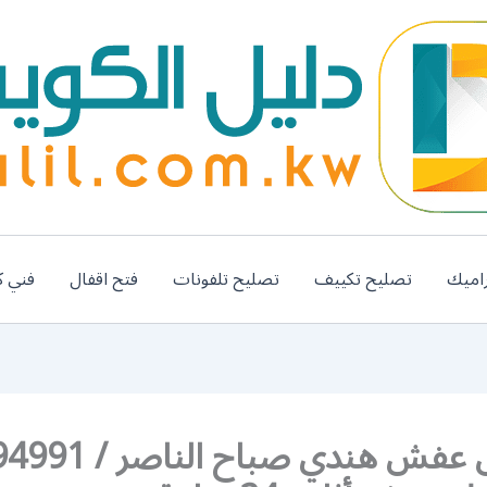
اميك
تصليح تكييف
تصليح تلفونات
فتح اقفال
فني ك