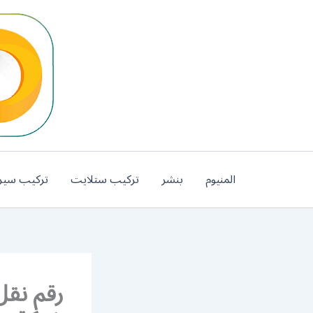
خطي
لى
لمحتوى
المنيوم
بنشر
تركيب ستلايت
تركيب سير