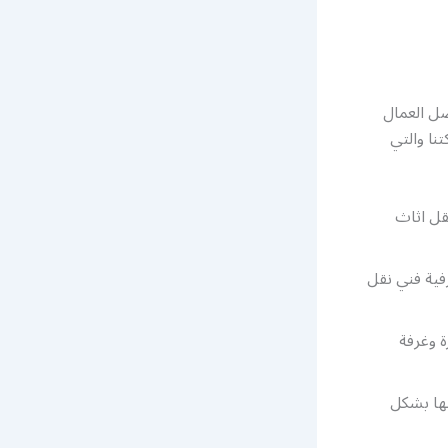
ل العمال
نا والتي
قل اثاث
فية فني نقل
 وغرفة
نها بشكل