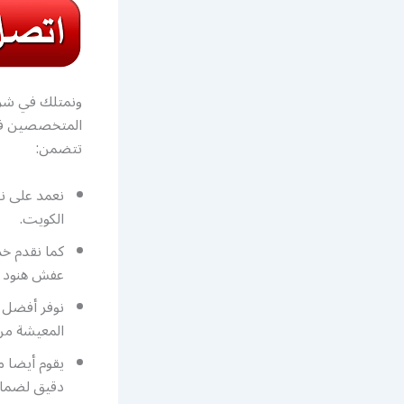
ونمتلك في شرك
المتخصصين في 
تتضمن:
نعمد على ن
الكويت.
كما نقدم خد
عفش هنود ص
نوفر أفضل ا
المعيشة من
يقوم أيضا م
دقيق لضمان