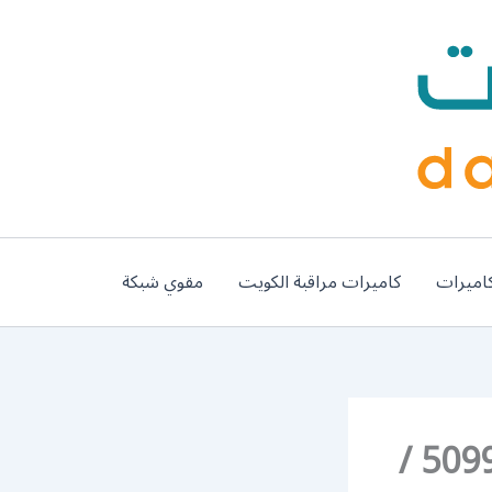
اميرات
كاميرات مراقبة الكويت
مقوي شبكة
رقم نقل عفش هندي صباح الناصر / 50994991 /