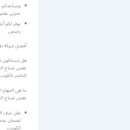
ونساعدكم ع
تخزين عفش 
نوفر لكم أ
رخيص.
أفضل شركة نق
هل تتساءلون د
عفش صباح النا
الناصر بالكوي
ما هي المهام ا
عفش صباح النا
نقل غرف ال
لضمان عدم 
الكويت.