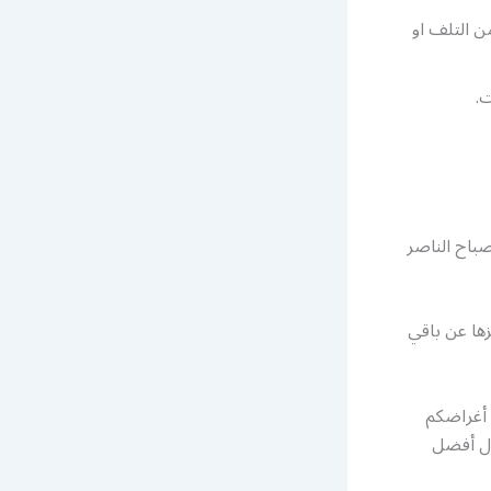
ن التلف او
.
باح الناصر
ها عن باقي
 أغراضكم
ال أفضل