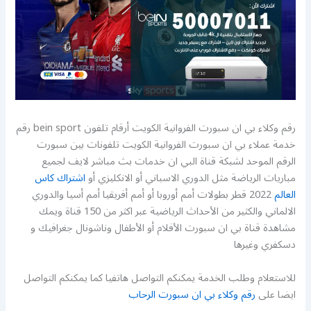
رقم وكلاء بي ان سبورت الفروانية الكويت أرقام تلفون bein sport رقم
خدمة عملاء بي ان سبورت الفروانية الكويت تلفونات بين سبورت
الرقم الموحد لشبكة قناة البي ان خدمات بث مباشر لايف لجميع
مباريات الرياضة مثل الدوري الاسباني أو الانكليزي أو
اشتراك كاس
العالم
2022 قطر بطولات أمم أوروبا أو أمم أفريقيا أمم أسيا والدوري
الالماني والكثير من الأحداث الرياضية عبر اكثر من 150 قناة ويمك
مشاهدة قناة بي ان سبورت الأفلام أو الأطفال وناشونال جغرافيك و
دسكفري وغيرها
للاستعلام وطلب الخدمة يمكنكم التواصل هاتفيا كما يمكنكم التواصل
ايضا على
رقم وكلاء بي ان سبورت الرحاب