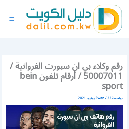
خطي
لى
لمحتوى
رقم وكلاء بي ان سبورت الفروانية /
50007011 / أرقام تلفون bein
sport
بواسطة
22 يونيو، 2021
/
Rwan