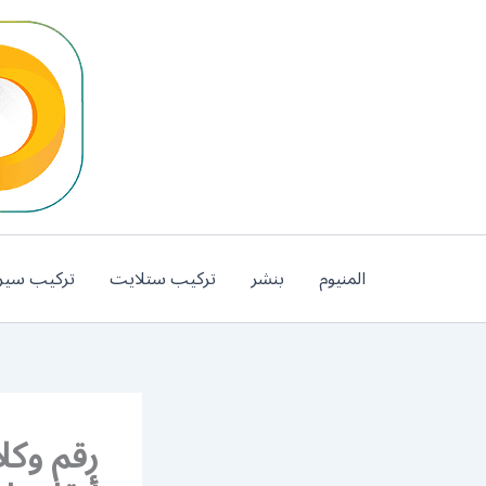
خطي
لى
لمحتوى
المنيوم
بنشر
تركيب ستلايت
تركيب سير