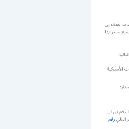
مة عملاء بي
يع مميزاتها
الية:
 الأميركية
تارة.
تواصلوا معنا ولا تترددوا لنقدم لكم أفضل الخدمات والعروض في Bein sport Kuwait رقم بي ان
رقم