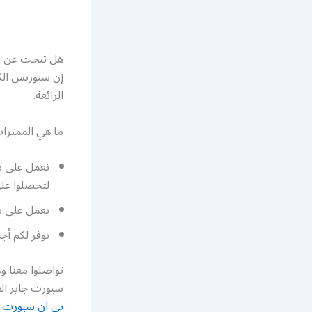
هل تبحث عن ال
إن سبورتس الك
الرائعة.
ما هي المميزا
نعمل على ت
لتحصلوا عل
نعمل على تج
نوفر لكم أج
سبورت جابر العلي الكويت أرقام تل
بي ان سبورت 