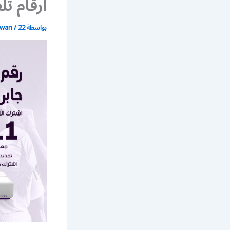
أرقام تلفون rt
بواسطة
22 يونيو، 2021
/
wan