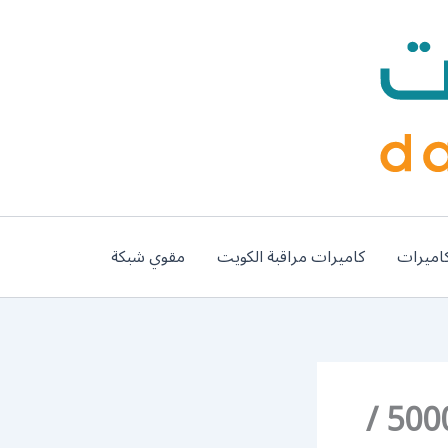
اميرات
كاميرات مراقبة الكويت
مقوي شبكة
رقم وكلاء بي ان سبورت جابر العلي / 50007011 /