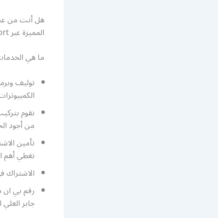
هل أنت من عشا
المميزة عبر bein sport لعرض أكبر قدر من القنوات الرياضية لجميع أنواع الرياضة.
ما هي الخدمات المقدمة في bein sport؟ نقدم 
توليف وبرمج
الكمبيوترات 
نقوم بتركيب
من أجود الخ
تغطي أهم ال
الاشتراك ف
جابر العلي ا