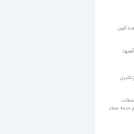
دة أقوى
همها:
إنكليزي
لمحطات
م خدمة عملاء