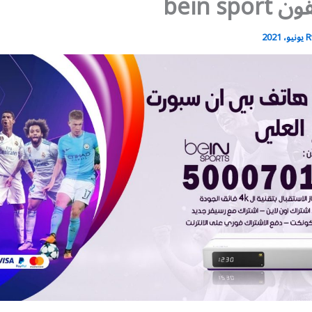
bein spo
R