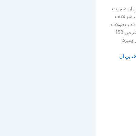
bein spor رقم خدمة عملاء بي ان سبورت
باشر لايف
2022 قطر بطولات
أمم أوروبا أو أمم أفريقيا أمم أسيا والدوري الالماني والكثير من الأحداث الرياضية عبر اكثر من 150
 وغيرها
اء بي ان