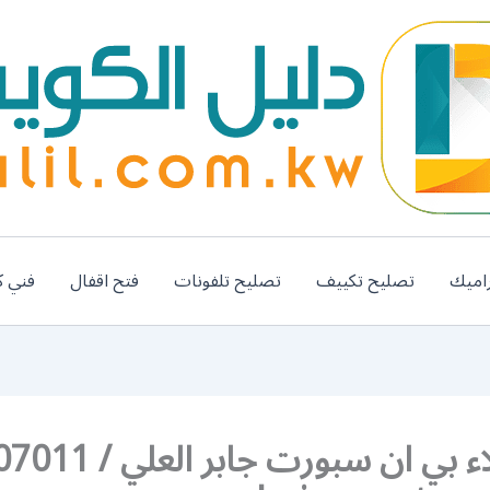
اميك
تصليح تكييف
تصليح تلفونات
فتح اقفال
فني ك