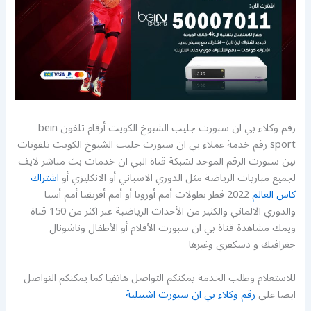
رقم وكلاء بي ان سبورت جليب الشيوخ الكويت أرقام تلفون bein
sport رقم خدمة عملاء بي ان سبورت جليب الشيوخ الكويت تلفونات
بين سبورت الرقم الموحد لشبكة قناة البي ان خدمات بث مباشر لايف
لجميع مباريات الرياضة مثل الدوري الاسباني أو الانكليزي أو
اشتراك
كاس العالم
2022 قطر بطولات أمم أوروبا أو أمم أفريقيا أمم أسيا
والدوري الالماني والكثير من الأحداث الرياضية عبر اكثر من 150 قناة
ويمك مشاهدة قناة بي ان سبورت الأفلام أو الأطفال وناشونال
جغرافيك و دسكفري وغيرها
للاستعلام وطلب الخدمة يمكنكم التواصل هاتفيا كما يمكنكم التواصل
ايضا على
رقم وكلاء بي ان سبورت اشبيلية