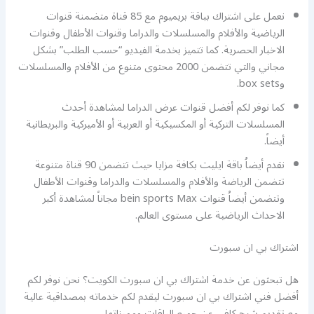
نعمل على اشتراك بباقة بريميوم مع 85 قناة متضمنة قنوات
الرياضية والأفلام والمسلسلات والدراما وقنوات الأطفال وقنوات
الاخبار الحصرية. كما تتميز بخدمة الفيديو “حسب الطلب” بشكل
مجاني والتي تتضمن 2000 محتوى متنوع من الأفلام والمسلسلات
وbox sets.
كما نوفر لكم أفضل قنوات عرض الدراما لمشاهدة أحدث
المسلسلات التركية أو المكسيكية أو العربية أو الأميركية والبريطانية
أيضاً.
نقدم أيضاُ باقة ايليت بكافة مزايا حيث تتضمن 90 قناة متنوعة
تتضمن الرياضة والأفلام والمسلسلات والدراما وقنوات الأطفال
وتتضمن أيضاُ قنوات bein sports Max مجاناً لمشاهدة أكبر
الاحداث الرياضية على مستوى العالم.
اشتراك بي ان سبورت
هل تبحثون عن خدمة اشتراك بي ان سبورت الكويت؟ نحن نوفر لكم
أفضل فني اشتراك بي ان سبورت ليقدم لكم خدماته بمصداقية عالية
مع تقديم شرح كافي عن جميع الباقات ومميزاتها.