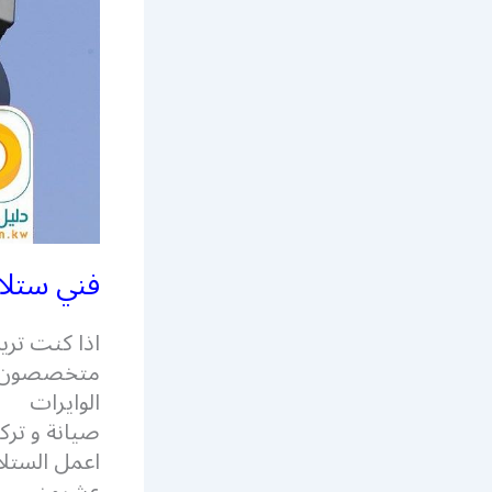
فني ستلا
اذا كنت تر
متخصصون في
الوايرات
صيانة و ترك
اعمل الستلا