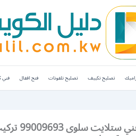
اميك
تصليح تكييف
تصليح تلفونات
فتح اقفال
فني ك
سلوى فني ستلايت سلوى 9693