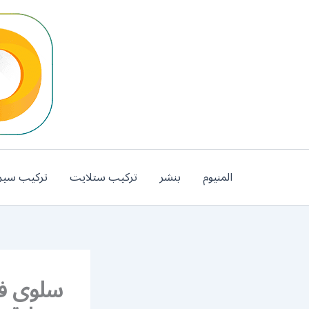
خطي
لى
لمحتوى
المنيوم
بنشر
تركيب ستلايت
تركيب سير