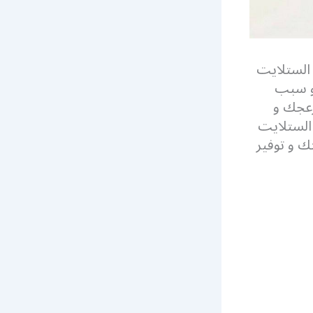
الستلايت
هو سبب
زعجك و
الستلايت
 و توفير