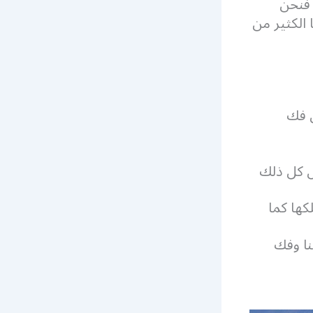
 فنحن
الكثير من
 فك
ل كل ذلك
كها كما
نا وفك