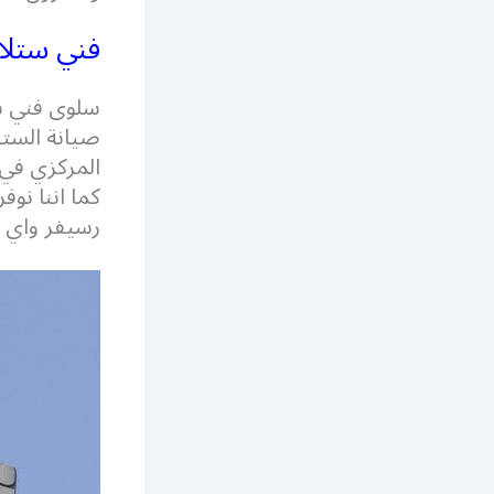
فني ستل
سلوى فني س
صيانة الستل
المركزي في 
رسيفر واي فا