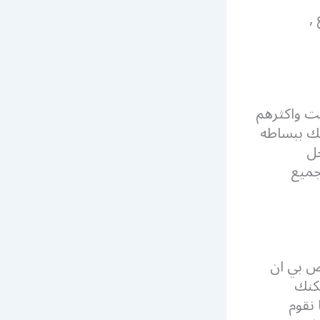
,
يت واكثرهم
لك ببساطه
حل
 فى اليوم بجميع
ض بي ان
مكنك
 نقوم