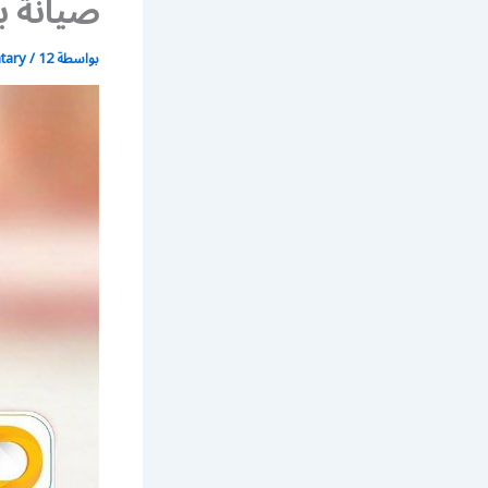
صيانة ب
بواسطة
12 أبريل، 2018
/
atary