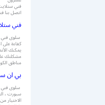
عشرون
فني ستلايت 
اتصل بنا فن
فني ستل
سلوى فني 
كفاءة على ا
يمكنك الأت
مناطق الكو
بي ان س
سلوى فني س
سبورت ، الت
الاختيار من