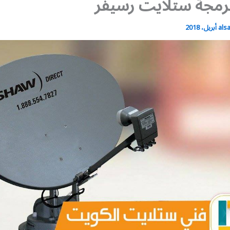
رمجة ستلايت رسيفر
als