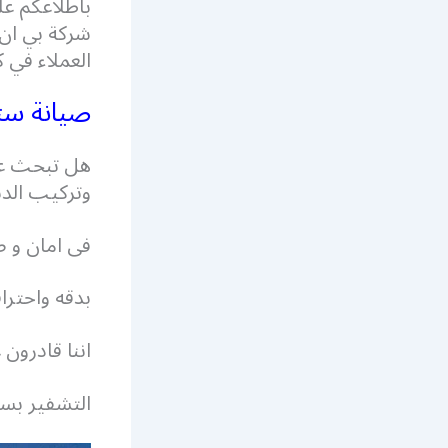
باطلاعكم ع
شركة بي ان 
العملاء في 
صيانة ست
هل تبحث ع
وتركيب ال
فى امان و 
بدقه واحترا
اننا قادرون
التشفير بسه