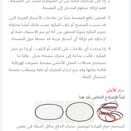
إذا كان بإمكانك التأكد من أن الضوضاء تصدر من المضخة ،
فقم بإزالة خرطوم المدخل إلى المضخة.
افحص دافع المضخة بحثًا عن علامات الأجسام الغريبة التي
قد تسبب الضجيج أو تلف المكره. يجب عليك أيضًا محاولة
تدوير المكره يدويًا للتحقق من أنه لم يتم الاستيلاء عليه أو
ارتداؤه. قم بإزالة أي أجسام غريبة قد تجدها حول المضخة.
إذا وجدت أي علامات على التلف أو التلف ، أو إذا تم حجز
المكره ، فأنت بحاجة إلى محرك مضخة بديل . غالبًا ما
تستخدم غسالات الحمل الأمامي مضخة تصريف كهربائية
قائمة بذاتها وقد يتم ارتداء المحرك أو تلفه ويتطلب مضخة
استبدال كاملة .
حزام
الأمان
ابدأ الإصلاح الخاص بك هنا
يُستخدم حزام القيادة لتوصيل محرك الدفع بناقل الحركة في بعض