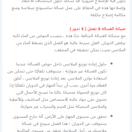
يكون فيه الإصلاح ضروريًا. قد تساعد حلول استكشاف الأخطاء
وإصلاحها هذه في الحفاظ على عمل غسالة سامسونج بسلاسة ومنع
مكالمة إصلاح مكلفة.
صيانة الغسالة لا تعمل ( لا تدور )
مع مشكلة الغسالة الشائعة جدًا هذه ، ينضب الحوض من الماء لكنه
يرفض الدوران. الغزل بسرعة عالية هو العمل الذي يضغط الماء من
الملابس بحيث يمكن تجفيفه في المجفف.
حاول إعادة توزيع الملابس داخل حوض الغسالة. عندما
تكون الغسالة غير متوازنة ، ستتوقف تلقائيًا حتى تتمكن من
استعادة توازن الملابس. بعد إعادة توزيع الملابس ، أغلق
الغطاء مرة أخرى. يجب أن يبدأ الجهاز في الدوران تلقائيًا إذا
كان توزيع الحمولة صحيحًا. غالبًا ما تصبح الأحمال التي
تحتوي على مواد عالية الامتصاص مثل المناشف والأغطية
والملابس السميكة مثل الجينز والسترات غير متوازنة.
تحقق من مستوى الجهاز على الأرض. آلة خارج المستوى
ستتوقف عن الدوران ؛ هذا العمل مبرمج في غسالة
ملابسك من أجل السلامة. تحقق من مستوى الماكينة