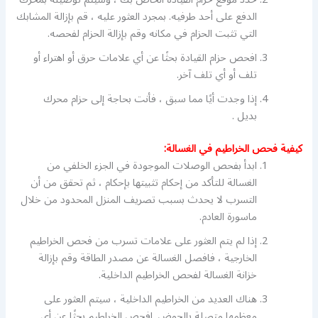
الدفع على أحد طرفيه. بمجرد العثور عليه ، قم بإزالة المشابك
التي تثبت الحزام في مكانه وقم بإزالة الحزام لفحصه.
افحص حزام القيادة بحثًا عن أي علامات حرق أو اهتراء أو
تلف أو أي تلف آخر.
إذا وجدت أيًا مما سبق ، فأنت بحاجة إلى حزام محرك
بديل .
كيفية فحص الخراطيم في الغسالة:
ابدأ بفحص الوصلات الموجودة في الجزء الخلفي من
الغسالة للتأكد من إحكام تثبيتها بإحكام ، ثم تحقق من أن
التسرب لا يحدث بسبب تصريف المنزل المحدود من خلال
ماسورة العادم.
إذا لم يتم العثور على علامات تسرب من فحص الخراطيم
الخارجية ، فافصل الغسالة عن مصدر الطاقة وقم بإزالة
خزانة الغسالة لفحص الخراطيم الداخلية.
هناك العديد من الخراطيم الداخلية ، سيتم العثور على
معظمها متصلة بالحوض. افحص الخراطيم بحثًا عن أي