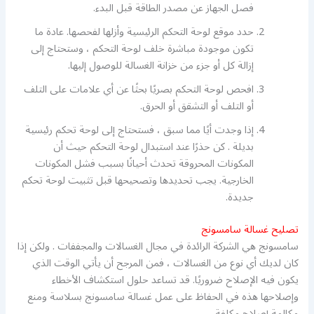
فصل الجهاز عن مصدر الطاقة قبل البدء.
حدد موقع لوحة التحكم الرئيسية وأزلها لفحصها. عادة ما
تكون موجودة مباشرة خلف لوحة التحكم ، وستحتاج إلى
إزالة كل أو جزء من خزانة الغسالة للوصول إليها.
افحص لوحة التحكم بصريًا بحثًا عن أي علامات على التلف
أو التلف أو التشقق أو الحرق.
إذا وجدت أيًا مما سبق ، فستحتاج إلى لوحة تحكم رئيسية
بديلة . كن حذرًا عند استبدال لوحة التحكم حيث أن
المكونات المحروقة تحدث أحيانًا بسبب فشل المكونات
الخارجية. يجب تحديدها وتصحيحها قبل تثبيت لوحة تحكم
جديدة.
تصليح غسالة سامسونج
سامسونج هي الشركة الرائدة في مجال الغسالات والمجففات . ولكن إذا
كان لديك أي نوع من الغسالات ، فمن المرجح أن يأتي الوقت الذي
يكون فيه الإصلاح ضروريًا. قد تساعد حلول استكشاف الأخطاء
وإصلاحها هذه في الحفاظ على عمل غسالة سامسونج بسلاسة ومنع
مكالمة إصلاح مكلفة.