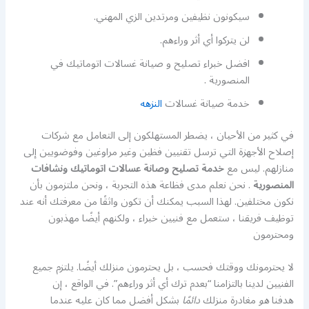
سيكونون نظيفين ومرتدين الزي المهني.
لن يتركوا أي أثر وراءهم.
افضل خبراء تصليح و صيانة غسالات اتوماتيك في
المنصورية .
خدمة صيانة غسالات
النزهه
في كثير من الأحيان ، يضطر المستهلكون إلى التعامل مع شركات
إصلاح الأجهزة التي ترسل تقنيين فظين وغير مراوغين وفوضويين إلى
منازلهم. ليس مع
خدمة تصليح وصانة عسالات اتوماتيك ونشافات
المنصورية
. نحن نعلم مدى فظاعة هذه التجربة ، ونحن ملتزمون بأن
نكون مختلفين. لهذا السبب يمكنك أن تكون واثقًا من معرفتك أنه عند
توظيف فريقنا ، ستعمل مع فنيين خبراء ، ولكنهم أيضًا مهذبون
ومحترمون
لا يحترمونك ووقتك فحسب ، بل يحترمون منزلك أيضًا. يلتزم جميع
الفنيين لدينا بالتزامنا “بعدم ترك أي أثر وراءهم”. في الواقع ، إن
هدفنا
هو
مغادرة منزلك
دائمًا
بشكل أفضل مما كان عليه عندما