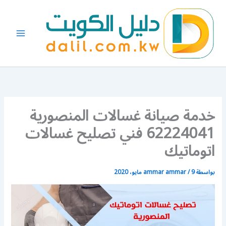
خطي
لى
لمحتوى
خدمة صيانة غسالات المنصورية
62224041 فني تصليح غسالات
اتوماتيك
بواسطة
9 مايو، 2020
/
ammar ammar