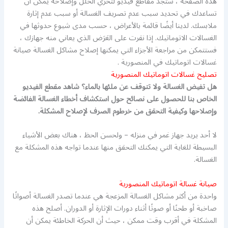
هذه الصفحة ، ستجد مقاطع فيديو لتحرّي الخلل وإصلاحه يمكن أن
تساعدك في تحديد سبب عدم تصريف الغسالة أو سبب عدم إثارة
ملابسك. لدينا أيضًا قائمة بالأعراض ، حسب مدى شيوع حدوثها في
الغسالات الاتوماتيك. إذا نقرت على العَرَض الذي يعاني منه جهازك ،
فستتمكن من مراجعة الأجزاء التي يمكنها إصلاح مشاكل الغسالة صيانة
غسالات اتوماتيك في المنصورية .
تصليح غسالات اتوماتيك المنصورية
هل تفيض الغسالة ولا تتوقف عن ملئها بالماء؟ شاهد مقطع الفيديو
الخاص بنا للحصول على نصائح حول استكشاف أخطاء الغسالة الفائضة
وإصلاحها وكيفية التحقق من خرطوم الصرف لإصلاح المشكلة.
لا أحد يريد جهاز غمر في منزله – ولحسن الحظ ، هناك بعض الأشياء
البسيطة للغاية التي يمكنك التحقق منها عندما تواجه هذه المشكلة مع
الغسالة.
صيانة غسالة اتوماتيك المنصورية
واحدة من أكثر مشاكل الغسالة المزعجة هي عندما تصدر الغسالة أصواتًا
صاخبة أو طحنًا أو صوتًا أثناء دورات الإثارة أو الدوران. أصلح هذه
المشكلة في أقرب وقت ممكن ، حيث أن الحركة الخاطئة يمكن أن