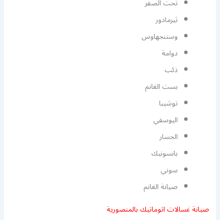
تحت الصفر
ثيرمادور
وستنجهاوس
دوامة
ذئب
بست الغانم
توشيبا
اليوسفي
الجسار
بانسونيك
سوني
صيانة الغانم
صيانة غسالات اتوماتيك بالمنصورية