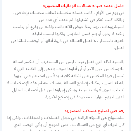
افضل خدمة صيانة غسالات اتوماتيك المنصورية
في يوم من الأيام ، كانت غسالة ملابسك تنظف ملابسك بإخلاص ،
وبالكاد كنت تفكر في تشغيلها. ثم حدث أي عدد من
السيناريوهات . ربما يملأ حوض الآلة بالماء ولكنه لن يفرغ. أو ينضب
ولكنه لا يدور. أو يتم غسل الملابس ولكنها ليست نظيفة
للغاية. باختصار ، لا تعمل الغسالة في ذروة أدائها أو توقفت تمامًا عن
العمل.
بالنسبة للآلة التي تعمل بجد ، ليس من المستغرب أن تنكسر غسالة
ملابسك من حين لآخر أو أن أداؤها سوف يتدهور إلى النقطة التي لا
تحصل فيها الملابس على نظافة كافية. بدلاً من استدعاء فني أجهزة
باهظة الثمن ، يمكنك إصلاح الغسالة بنفسك. معظم هذه الإصلاحات لا
تتطلب سوى أدوات بسيطة ويمكن إجراؤها من قبل أصحاب المنازل
الذين لديهم مهارات محدودة في إصلاح الأجهزة.
رقم فني تصليح غسالات المنصورية
سامسونج هي الشركة الرائدة في مجال الغسالات والمجففات . ولكن إذا
كان لديك أي نوع من الغسالات ، فمن المرجح أن يأتي الوقت الذي