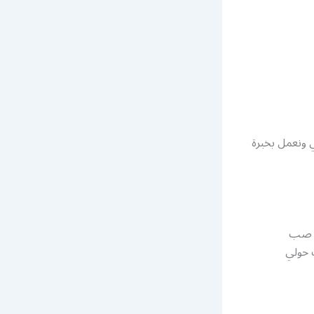
 ونعمل بخبرة
مة صب
 حولي