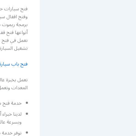
فتح سيارات حول
وفتح اقفال سي
برمجة ريموت س
أنواعها فتح قف
نعمل في فتح م
تشغيل السيارة
فتح باب سيارة 
نعمل بخبرة عال
المعدات ونعمل 
خدمة فتح سي
لدينا خبراء
وبسرعة عالي
نوفر خدمة ب