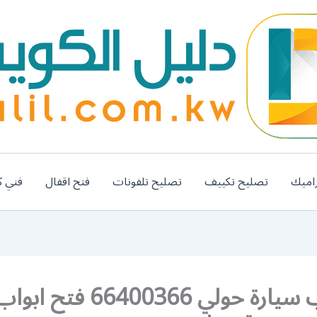
اميك
تصليح تكييف
تصليح تلفونات
فتح اقفال
فني ك
فتح باب سيارة حولي 66400366 فتح ابو