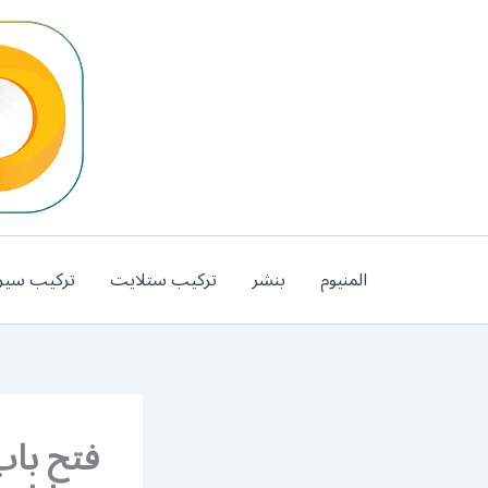
خطي
لى
لمحتوى
المنيوم
بنشر
تركيب ستلايت
تركيب سير