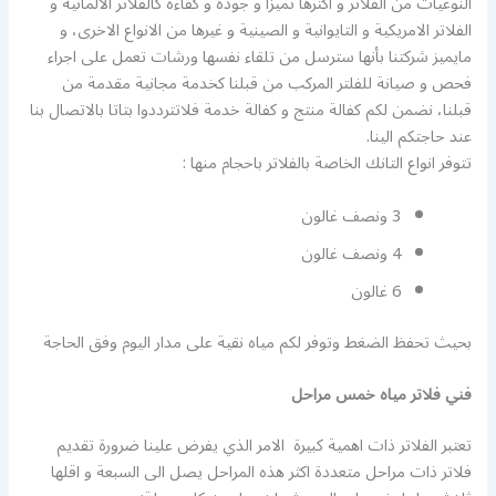
النوعيات من الفلاتر و اكثرها تميزا و جودة و كفاءة كالفلاتر الالمانية و
الفلاتر الامريكية و التايوانية و الصينية و غيرها من الانواع الاخرى، و
مايميز شركتنا بأنها سترسل من تلقاء نفسها ورشات تعمل على اجراء
فحص و صيانة للفلتر المركب من قبلنا كخدمة مجانية مقدمة من
قبلنا، نضمن لكم كفالة منتج و كفالة خدمة فلاتترددوا بتاتا بالاتصال بنا
عند حاجتكم الينا.
تتوفر انواع التانك الخاصة بالفلاتر باحجام منها :
3 ونصف غالون
4 ونصف غالون
6 غالون
بحيث تحفظ الضغط وتوفر لكم مياه نقية على مدار اليوم وفق الحاجة
فني فلاتر مياه خمس مراحل
تعتبر الفلاتر ذات اهمية كبيرة الامر الذي يفرض علينا ضرورة تقديم
فلاتر ذات مراحل متعددة اكثر هذه المراحل يصل الى السبعة و اقلها