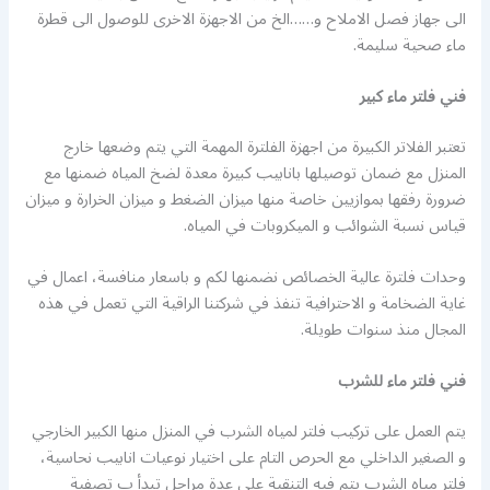
الى جهاز فصل الاملاح و……الخ من الاجهزة الاخرى للوصول الى قطرة
ماء صحية سليمة.
فني
فلتر ماء كبير
تعتبر الفلاتر الكبيرة من اجهزة الفلترة المهمة التي يتم وضعها خارج
المنزل مع ضمان توصيلها بانابيب كبيرة معدة لضخ المياه ضمنها مع
ضرورة رفقها بموازيين خاصة منها ميزان الضغط و ميزان الخرارة و ميزان
قياس نسبة الشوائب و الميكروبات في المياه.
وحدات فلترة عالية الخصائص نضمنها لكم و باسعار منافسة، اعمال في
غاية الضخامة و الاحترافية تنفذ في شركتنا الراقية التي تعمل في هذه
المجال منذ سنوات طويلة.
فني فلتر ماء للشرب
يتم العمل على تركيب فلتر لمياه الشرب في المنزل منها الكبير الخارجي
و الصغير الداخلي مع الحرص التام على اختيار نوعيات انابيب نحاسية،
فلتر مياه الشرب يتم فيه التنقية على عدة مراحل تبدأ ب تصفية