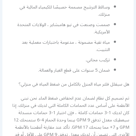
وسائط الترشيح مصممة خصيصًا للكيمياء المائية في
منزلك.
صممت وصنعت في نيو هامبشاير ، الولايات المتحدة
الأمريكية.
مياه نقية مضمونة ، مدعومة باختبارات معملية بعد
التثبيت.
تركيب مجاني.
ضمان 5 سنوات على قطع الغيار والعمالة.
هل سيقلل فلتر مياه المنزل بالكامل من ضغط المياه في منزلي؟
تم تصميم كل نظام لضمان عدم انخفاض ضغط الماء. نحن نبني
الأنظمة على أساس عدد الحمامات الكاملة التي لديك في منزلك. إذا
كان لديك 1-3 حمامات كاملة ، فإن اختيار 1-3 حمامات منسدلة
سيعطيك معدل تدفق 9 GPM بينما وحدة الحمام 4-6 ستمنحك 12
GPM و 7+ مما يمنحك 17 GPM. تأكد عند مقارنة أنظمتنا بالأنظمة
الأخرى التي تضمن أن لديك معدل تدفق GPM 9 على الأقل أو قد