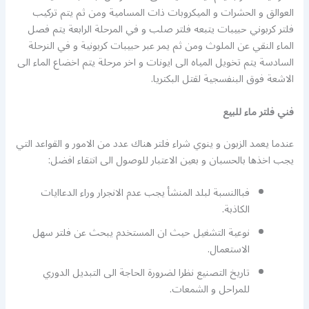
العوالق و الحشرات و الميكروبات ذات المسامية ومن ثم يتم تركيب
فلتر كربوني حبيبات يتبعه فلتر صلب و في المرحلة الرابعة يتم فصل
الماء النقي عن الملوث ومن ثم يمر عبر حبيبات كربونية و في النرحلة
السادسة يتم تخويل المياه الى ايونات و اخر مرحلة يتم اخضاع الماء الى
الاشعة فوق البنفسجية لقتل البكتريا.
فني فلتر ماء للبيع
عندما يعمد الزبون و ينوي شراء فلتر هناك عدد من الامور و القواعد التي
يجب اخذها بالحسبان و بعين الاعتبار للوصول الى انتقاء افضل:
فباالنسبة لبلد المنشأ يجب عدم الانجرار وراء الدعاايات
الكاذبة.
نوعية التشغيل حيث ان المستخدم يبحث عن فلتر سهل
الاستعمال.
تاريخ التصنيع نظرا لضرورة الحاجة الى التبديل الدوري
للمراحل و الشمعات.