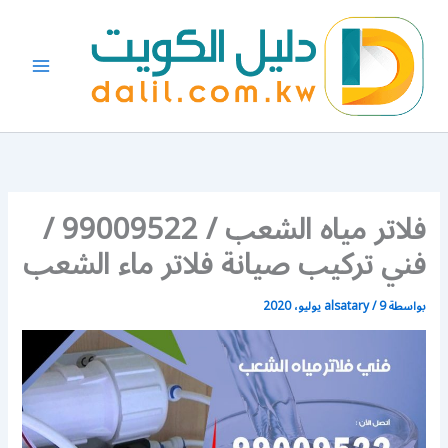
خطي
لى
لمحتوى
فلاتر مياه الشعب / 99009522 /
فني تركيب صيانة فلاتر ماء الشعب
بواسطة
9 يوليو، 2020
/
alsatary