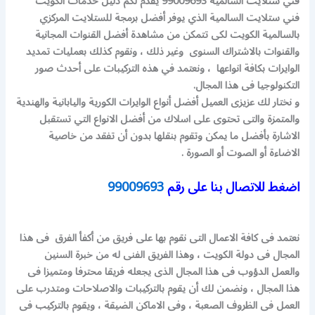
فني ستلايت السالمية 99009693 يقدم لكم دليل خدمات الكويت
فني ستلايت السالمية الذي يوفر أفضل برمجة للستلايت المركزي
بالسالمية الكويت لكى تتمكن من مشاهدة أفضل القنوات المجانية
والقنوات بالاشتراك السنوى وغير ذلك ، ونقوم كذلك بعمليات تمديد
الوايرات بكافة انواعها ، ونعتمد في هذه التركيبات على أحدث صور
التكنولوجيا فى هذا المجال.
و نختار لك عزيزى العميل أفضل أنواع الوايرات الكورية واليابانية والهندية
والمتمزة والتى تحتوى على اسلاك من أفضل الانواع التي تستقبل
الاشارة بأفضل ما يمكن وتقوم بنقلها بدون أن تفقد من خاصية
الاضاءة أو الصوت أو الصورة .
اضغط للاتصال بنا على رقم
99009693
نعتمد فى كافة الاعمال التى نقوم بها على فريق من أكفأ الفرق فى هذا
المجال فى دولة الكويت ، وهذا الفريق الفنى له من خبرة السنين
والعمل الدؤوب فى هذا المجال الذى يجعله فريقا محترفا ومتميزا فى
هذا المجال ، ونضمن لك أن يقوم بالتركيبات والاصلاحات ومتدرب على
العمل فى الظروف الصعبة ، وفى الاماكن الضيقة ، ويقوم بالتركيب فى