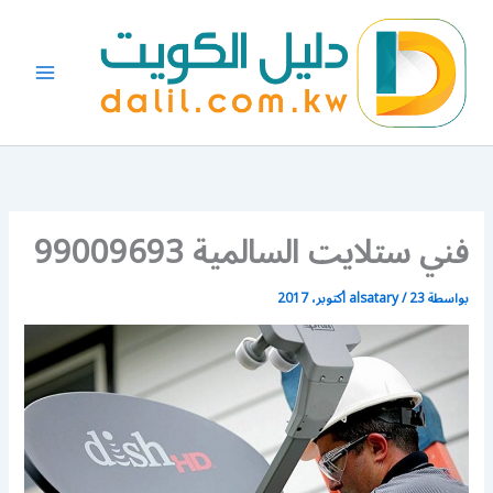
خطي
لى
لمحتوى
فني ستلايت السالمية 99009693
بواسطة
23 أكتوبر، 2017
/
alsatary