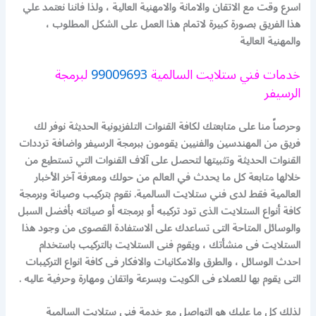
اسرع وقت مع الاتقان والامانة والامهنية العالية ، ولذا فاننا نعتمد علي
هذا الفريق بصورة كبيرة لاتمام هذا العمل على الشكل المطلوب ،
والمهنية العالية
خدمات فني ستلايت السالمية
99009693
لبرمجة
الرسيفر
وحرصاً منا على متابعتك لكافة القنوات التلفزيونية الحديثة نوفر لك
فريق من المهندسين والفنيين يقومون ببرمجة الرسيفر واضافة ترددات
القنوات الحديثة وتثبيتها لتحصل على آلاف القنوات التي تستطيع من
خلالها متابعة كل ما يحدث في العالم من حولك ومعرفة آخر الأخبار
العالمية فقط لدى فني ستلايت السالمية
.
نقوم بتركيب وصيانة وبرمجة
كافة أنواع الستلايت الذى تود تركيبه أو برمجته أو صيانته بأفضل السبل
والوسائل المتاحة التى تساعدك على الاستفادة القصوى من وجود هذا
الستلايت فى منشأتك ، ويقوم فنى الستلايت بالتركيب باستخدام
احدث الوسائل ، والطرق والامكانيات والافكار فى كافة انواع التركيبات
التى يقوم بها للعملاء فى الكويت وبسرعة واتقان ومهارة وحرفية عاليه .
لذلك كل ما عليك هو التواصل مع خدمة فني ستلايت السالمية