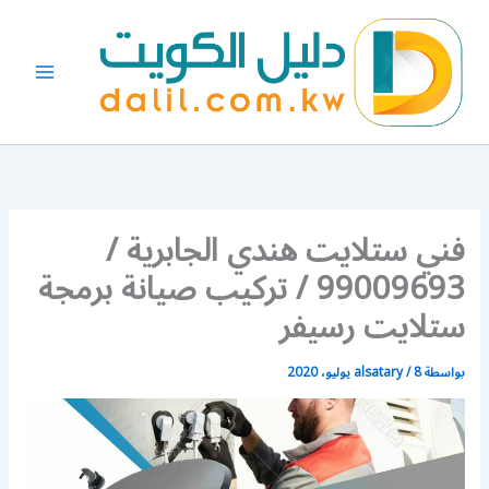
خطي
لى
لمحتوى
فني ستلايت هندي الجابرية /
99009693 / تركيب صيانة برمجة
ستلايت رسيفر
بواسطة
8 يوليو، 2020
/
alsatary